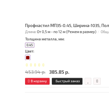
Профнастил МП35-0.45, Ширина-1035, По
Длина:
От 0,5 м - по 12 м (Режем в размер)
Обща
Толщина металла, мм:
0.45
Цвет:
453.94 р.
385.85 р.
В корзину
Быстрый заказ