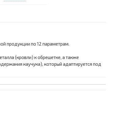
вой продукции по 12 параметрам.
алла (кровли) к обрешетке, а также
одержания каучука), который адаптируется под