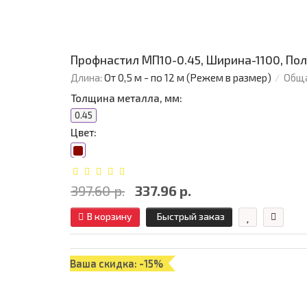
Профнастил МП10-0.45, Ширина-1100, По
Длина:
От 0,5 м - по 12 м (Режем в размер)
Обща
Толщина металла, мм:
0.45
Цвет:
397.60 р.
337.96 р.
В корзину
Быстрый заказ
Ваша скидка: -15%