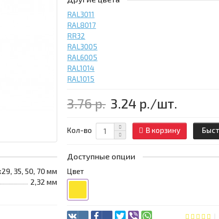
RAL3011
RAL8017
RR32
RAL3005
RAL6005
RAL1014
RAL1015
3.76 р.
3.24 р.
/шт.
Кол-во
В корзину
Быст
Доступные опции
х29, 35, 50, 70 мм
Цвет
2,32 мм