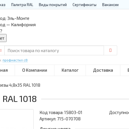
каз
Палитра RAL
Виды покрытий
Сертификаты
Вакансии
од:
Эль-Монте
род — Калифорния
?
р:
профнастил с8
вная
О Компании
Каталог
Доставка
езы 4,8х35 RAL 1018
 RAL 1018
Код товара:
15803-01
Доступнос
Артикул: 715-070708
Другие цвета