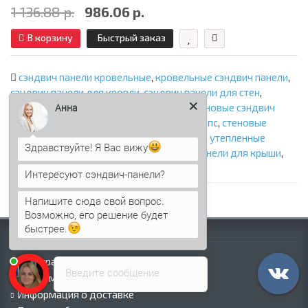
1 136.88 р.
986.06 р.
В корзину
Быстрый заказ
сэндвич панели кровельные
,
кровельные сэндвич панели
,
сэндвич панели для кровли
,
сэндвич панели для стен
,
Анна
стеновые сэндвич панели с минватой
,
стеновые сэндвич
панели с ппу
,
стеновые сэндвич панели с ппс
,
стеновые
сэндвич панели с пир
,
кровельные панели
,
утепленные
Здравствуйте! Я Вас вижу
панели
,
панели с утеплителем
,
сэндвич панели для крыши
,
крыша из сэндвич панелей
Интересуют сэндвич-панели?
Напишите сюда свой вопрос.
Возможно, его решение будет
быстрее.
Информация
Палитра RAL
Введите сообщение
Информация о компании
Информация о доставке