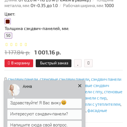
металла, мм:
От-0.35 до 1.0
Рабочая ширина, мм:
1000
Цвет:
Толщина сэндвич-панелей, мм:
50
1 177.84 р.
1 001.16 р.
В корзину
Быстрый заказ
сэндвич панели
,
стеновые сэндвич панели
,
сэндвич панели
стеновые
,
сэндвич панели для стен
,
стеновые сэндвич
Анна
панели с минватой
,
стеновые сэндвич панели с ппу
,
стеновые
сэндвич панели с ппс
,
стеновые сэндвич панели с пир
,
Здравствуйте! Я Вас вижу
стеновые панели
,
утепленные панели
,
панели с утеплителем
,
сэндвич панели стеновые с наполнителем
,
фасадные
Интересуют сэндвич-панели?
сэндвич панели
Напишите сюда свой вопрос.