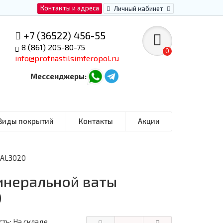
Контакты и адреса
Личный кабинет
+7 (36522) 456-55
8 (861) 205-80-75
0
info@profnastilsimferopol.ru
Мессенджеры:
Виды покрытий
Контакты
Акции
RAL3020
инеральной ваты
0
ть: На складе