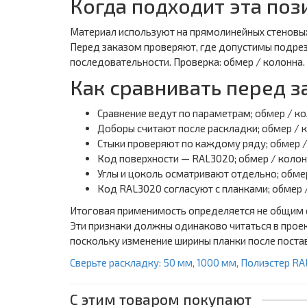
Когда подходит эта поз
Материал используют на прямолинейных стеновых
Перед заказом проверяют, где допустимы подрезк
последовательности. Проверка: обмер / колонна.
Как сравнивать перед з
Сравнение ведут по параметрам; обмер / ко
Доборы считают после раскладки; обмер / 
Стыки проверяют по каждому ряду; обмер /
Код поверхности — RAL3020; обмер / колон
Углы и цоколь осматривают отдельно; обмер
Код RAL3020 согласуют с планками; обмер 
Итоговая применимость определяется не общим с
Эти признаки должны одинаково читаться в проек
поскольку изменение ширины планки после поста
Сверьте раскладку: 50 мм, 1000 мм, Полиэстер RA
С этим товаром покупают