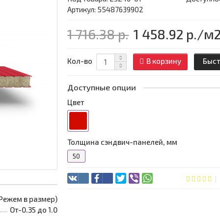
Артикул: 55487639902
1 716.38 р.
1 458.92 р.
/м
Кол-во
В корзину
Быст
Доступные опции
Цвет
Толщина сэндвич-панелей, мм
50
 (Режем в размер)
От-0.35 до 1.0