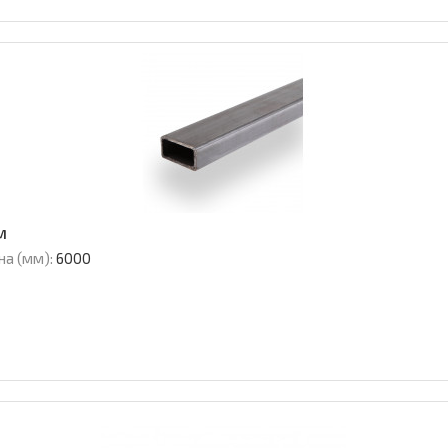
м
на (мм):
6000