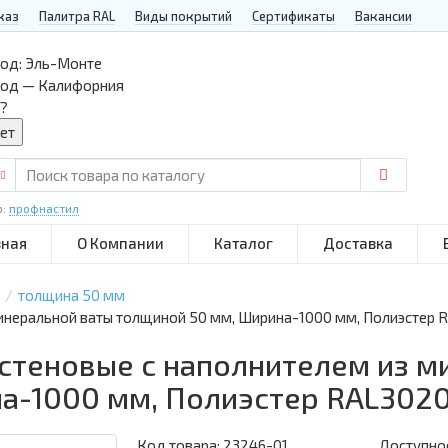
каз
Палитра RAL
Виды покрытий
Сертификаты
Вакансии
од:
Эль-Монте
род — Калифорния
?
р:
профнастил
вная
О Компании
Каталог
Доставка
толщина 50 мм
минеральной ваты толщиной 50 мм, Ширина-1000 мм, Полиэстер 
 стеновые с наполнителем из м
а-1000 мм, Полиэстер RAL302
Код товара:
23246-01
Доступнос