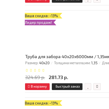
Ваша скидка: -13%
Лидер продаж!
Труба для забора 40х20x6000мм / 1,35м
Размер:
40х20
Толщина металла,мм:
1,35
Дли
324.69 р.
281.73 р.
В корзину
Быстрый заказ
Ваша скидка: -13%