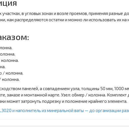
иция
 участках, в угловых зонах и возле проемов, применяя разные 
и, как распределяются остатки и можно ли использовать их на
аказом:
лонна.
колонна.
 колонна.
на.
 / колонна.
/ колонна.
ходством панелей, а совпадением узла, толщины 50 мм, 1000 мм
те, заказе и монтажной карте. Узел: обмер / колонна. Компле
вки может затронуть подрезку и положение крайнего элемента.
L3020 и наполнитель из минеральной ваты — до организации разг