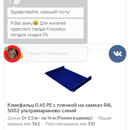
348.93 р./м2
Я Вас вижу
Для жителей
чудесного города Колумбус
В корзину
Быстрый заказ
сегодня скидка 5%
В закладки
Сравнить
Анна
печатает...
Введите сообщение
Ваша скидка: -16%
Кликфальц 0,45 PE с пленкой на замках RAL
5002 ультрамариново-синий
Длина:
От 0,5 м - по 14 м (Режем в размер)
Общая
ширина, мм:
542
Рабочая ширина, мм:
510