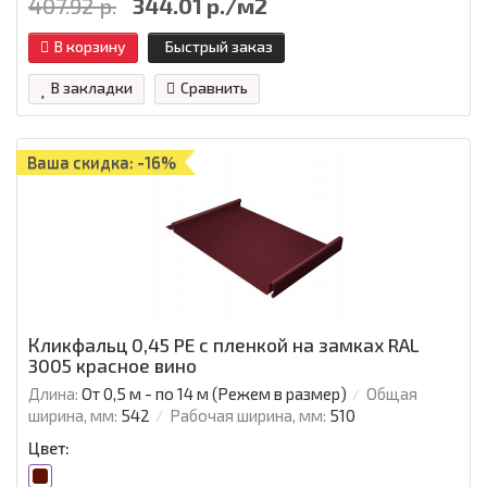
407.92 р.
344.01 р./м2
В корзину
Быстрый заказ
В закладки
Сравнить
Ваша скидка: -16%
Кликфальц 0,45 PE с пленкой на замках RAL
3005 красное вино
Длина:
От 0,5 м - по 14 м (Режем в размер)
Общая
ширина, мм:
542
Рабочая ширина, мм:
510
Цвет: