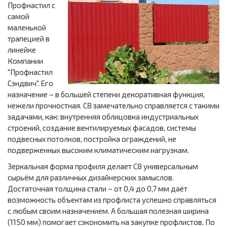
Профнастил с
самой
маленькой
трапецией в
линейке
Компании
"Профнастил
Сэндвич". Его
назначение – в большей степени декоративная функция,
нежели прочностная. С8 замечательно справляется с такими
задачами, как: внутренняя облицовка индустриальных
строений, создание вентилируемых фасадов, системы
подвесных потолков, постройка ограждений, не
подверженных высоким климатическим нагрузкам.
Зеркальная форма профиля делает С8 универсальным
сырьём для различных дизайнерских замыслов.
Достаточная толщина стали – от 0,4 до 0,7 мм даёт
возможность объектам из профлиста успешно справляться
с любым своим назначением. А большая полезная ширина
(1150 мм) помогает сэкономить на закупке профлистов. По