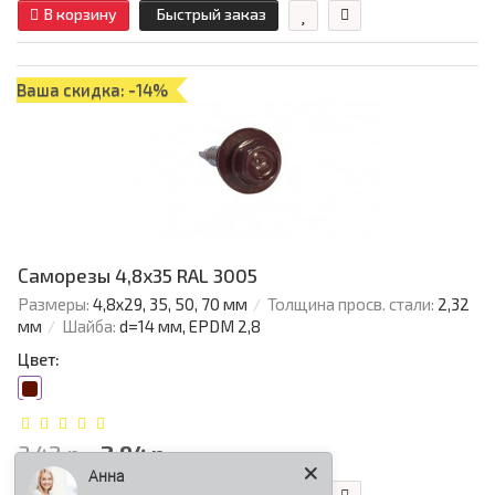
В корзину
Быстрый заказ
Ваша скидка: -14%
Саморезы 4,8х35 RAL 3005
Размеры:
4,8х29, 35, 50, 70 мм
Толщина просв. стали:
2,32
мм
Шайба:
d=14 мм, EPDM 2,8
Цвет:
3.42 р.
2.94 р.
Анна
В корзину
Быстрый заказ