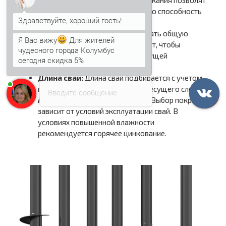
определить тип грунта и несущую способность
свай в конкретных условиях.
Я Вас вижу
Для жителей
Нагрузка:
Необходимо рассчитать общую
чудесного города Колумбус
нагрузку от здания на фундамент, чтобы
сегодня скидка 5%
выбрать сваи с достаточной несущей
Анна
печатает...
способностью.
Длина свай:
Длина свай подбирается с учетом
глубины промерзания грунта и несущего слоя.
Введите сообщение
Антикоррозионное покрытие:
Выбор покрытия
зависит от условий эксплуатации свай. В
условиях повышенной влажности
рекомендуется горячее цинкование.