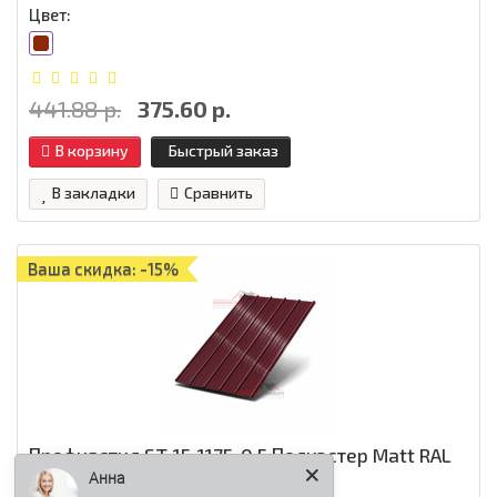
Цвет:
441.88 р.
375.60 р.
В корзину
Быстрый заказ
В закладки
Сравнить
Ваша скидка: -15%
Профнастил ST-15-1175-0.5 Полиэстер Matt RAL
Анна
3005