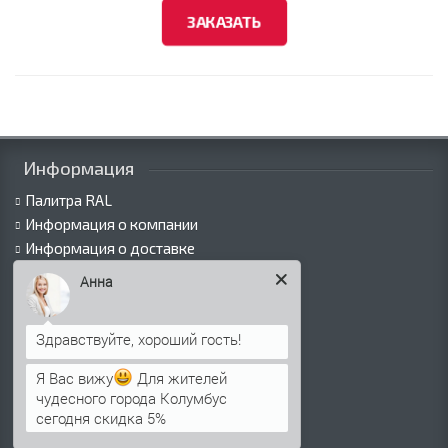
ЗАКАЗАТЬ
Информация
Палитра RAL
Информация о компании
Информация о доставке
Политика безопасности
Анна
Условия соглашения
Сертификаты
Виды покрытий
Как оформить заказ
Я Вас вижу
Для жителей
Вакансии
чудесного города Колумбус
Оплата
сегодня скидка 5%
Пресс-центр