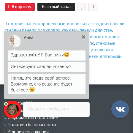
В корзину
Быстрый заказ
сэндвич панели кровельные
,
кровельные сэндвич панели
,
сэндвич панели для кровли
,
сэндвич панели для стен
,
стеновые сэндвич панели с минватой
,
стеновые сэндвич
Анна
панели с ппу
,
стеновые сэндвич панели с ппс
,
стеновые
сэндвич панели с пир
,
кровельные панели
,
утепленные
Здравствуйте! Я Вас вижу
панели
,
панели с утеплителем
,
сэндвич панели для крыши
,
крыша из сэндвич панелей
Интересуют сэндвич-панели?
Напишите сюда свой вопрос.
Возможно, его решение будет
быстрее.
Информация
Палитра RAL
Введите сообщение
Информация о компании
Информация о доставке
Политика безопасности
Условия соглашения