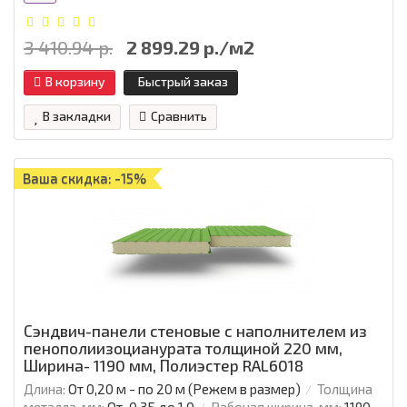
3 410.94 р.
2 899.29 р./м2
В корзину
Быстрый заказ
В закладки
Сравнить
Ваша скидка: -15%
Сэндвич-панели стеновые с наполнителем из
пенополиизоцианурата толщиной 220 мм,
Ширина- 1190 мм, Полиэстер RAL6018
Длина:
От 0,20 м - по 20 м (Режем в размер)
Толщина
металла, мм:
От-0.35 до 1.0
Рабочая ширина, мм:
1190