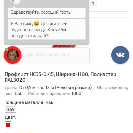
В корзину
Быстрый заказ
Я Вас вижу
Для жителей
чудесного города Колумбус
Ваша скидка: -15%
сегодня скидка 5%
Анна
печатает...
Введите сообщение
Профлист НС35-0.45, Ширина-1100, Полиэстер
RAL3020
Длина:
От 0,5 м - по 12 м (Режем в размер)
Общая ширина,
мм:
1060
Рабочая ширина, мм:
1000
Толщина металла, мм:
0.45
Цвет:
1