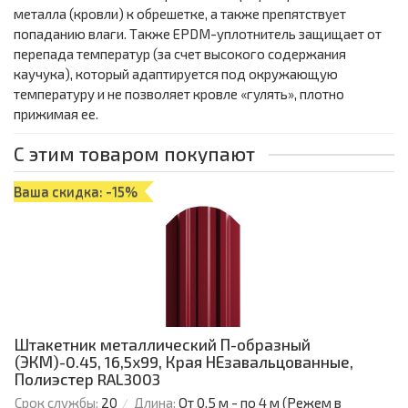
металла (кровли) к обрешетке, а также препятствует
попаданию влаги. Также ЕРDМ-уплотнитель защищает от
перепада температур (за счет высокого содержания
каучука), который адаптируется под окружающую
температуру и не позволяет кровле «гулять», плотно
прижимая ее.
С этим товаром покупают
Ваша скидка: -15%
Штакетник металлический П-образный
(ЭКМ)-0.45, 16,5х99, Края НЕзавальцованные,
Полиэстер RAL3003
Срок службы:
20
Длина:
От 0,5 м - по 4 м (Режем в