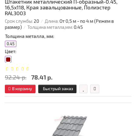
Штакетник металлический П-образный-0.45,
16,5х118, Края завальцованные, Полиэстер
RAL3003
Срок службы:
20
Длина:
От 0,5 м - по 4 м (Режем в
размер)
Толщина металла,мм:
0.45
Толщина металла, мм:
0.45
Цвет:
92.24 р.
78.41 р.
В корзину
Быстрый заказ