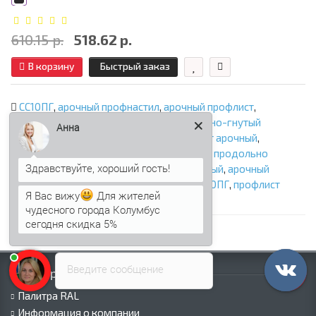
610.15 р.
518.62 р.
В корзину
Быстрый заказ
СС10ПГ
,
арочный профнастил
,
арочный профлист
,
продольно-гнутый профнастил
,
продольно-гнутый
Анна
профлист
,
профнастил арочный
,
профлист арочный
,
профнастил продольно гнутый
,
профлист продольно
гнутый
,
арочный профнастил оцинкованный
,
арочный
профлист оцинкованный
,
профнастил СС10ПГ
,
профлист
Я Вас вижу
Для жителей
СС10ПГ
чудесного города Колумбус
сегодня скидка 5%
Введите сообщение
Информация
Палитра RAL
Информация о компании