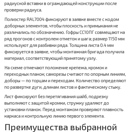
радиусной вставки в ограждающей конструкции после
проверки радиуса.
Полиэстер RAL7004 фиксируют в заявке вместе с кодом
доборных элементов, чтобы плоскость и примыкания не
различались по обозначению. Гофры СС10ПГ совмещают на
ряд прогонов с контролем отметок и шага; размер 1150 мм
используют для разбивки ряда. Толщина листа 0.4 мм
фиксируется в заявке, чтобы монтажная бригада получила
материал, соответствующий принятому узлу.
На схеме отмечают положение крепежа, кромок и
переходных планок; саморезы считают по опорным линиям,
доборы — по торцам и переходам. Количество определяют
по развертке дуги, длинам листов и фактическому стыку.
Лист фиксируют без перетягивания шайб, подрезку
выполняют с защитой кромки, стружку удаляют до
установки планок. Перед монтажом проверяют плавность
каркаса и контрольную линию первого элемента.
Преимущества выбранной