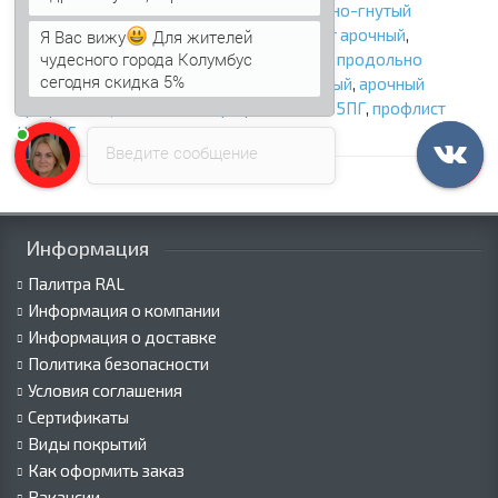
продольно-гнутый профнастил
,
продольно-гнутый
профлист
,
профнастил арочный
,
профлист арочный
,
Я Вас вижу
Для жителей
чудесного города Колумбус
профнастил продольно гнутый
,
профлист продольно
сегодня скидка 5%
гнутый
,
арочный профнастил оцинкованный
,
арочный
профлист оцинкованный
,
профнастил НС35ПГ
,
профлист
НС35ПГ
Введите сообщение
Информация
Палитра RAL
Информация о компании
Информация о доставке
Политика безопасности
Условия соглашения
Сертификаты
Виды покрытий
Как оформить заказ
Вакансии