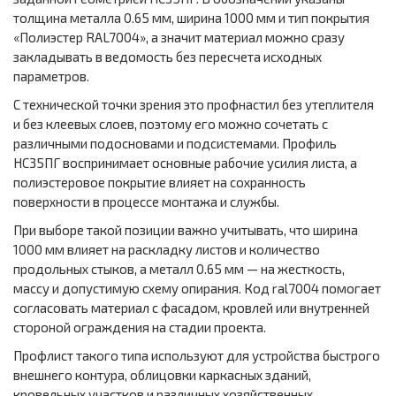
толщина металла 0.65 мм, ширина 1000 мм и тип покрытия
«Полиэстер RAL7004», а значит материал можно сразу
закладывать в ведомость без пересчета исходных
параметров.
С технической точки зрения это профнастил без утеплителя
и без клеевых слоев, поэтому его можно сочетать с
различными подосновами и подсистемами. Профиль
НС35ПГ воспринимает основные рабочие усилия листа, а
полиэстеровое покрытие влияет на сохранность
поверхности в процессе монтажа и службы.
При выборе такой позиции важно учитывать, что ширина
1000 мм влияет на раскладку листов и количество
продольных стыков, а металл 0.65 мм — на жесткость,
массу и допустимую схему опирания. Код ral7004 помогает
согласовать материал с фасадом, кровлей или внутренней
стороной ограждения на стадии проекта.
Профлист такого типа используют для устройства быстрого
внешнего контура, облицовки каркасных зданий,
кровельных участков и различных хозяйственных