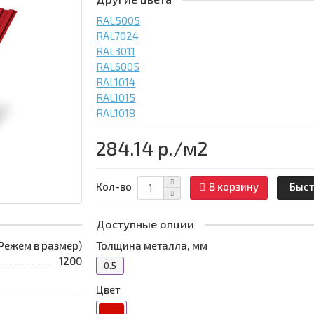
RAL5005
RAL7024
RAL3011
RAL6005
RAL1014
RAL1015
RAL1018
284.14 р.
/м2
Кол-во
В корзину
Быст
Доступные опции
 (Режем в размер)
Толщина металла, мм
1200
0.5
Цвет