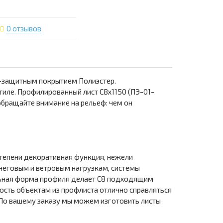
0 отзывов
о-защитным покрытием Полиэстер.
иле. Профилированный лист С8х1150 (ПЭ-01-
обращайте внимание на рельеф: чем он
степени декоративная функция, нежели
снеговым и ветровым нагрузкам, системы
льная форма профиля делает С8 подходящим
ность объектам из профлиста отлично справляться
 По вашему заказу мы можем изготовить листы