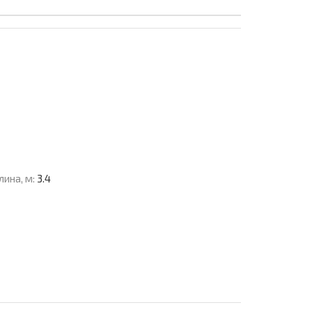
лина, м:
3.4