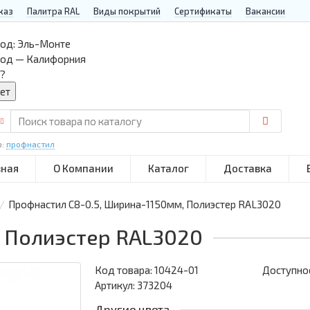
каз
Палитра RAL
Виды покрытий
Сертификаты
Вакансии
од:
Эль-Монте
род — Калифорния
?
р:
профнастил
вная
О Компании
Каталог
Доставка
Профнастил С8-0.5, Ширина-1150мм, Полиэстер RAL3020
5 Полиэстер RAL3020
Код товара:
10424-01
Доступнос
Артикул: 373204
Другие цвета