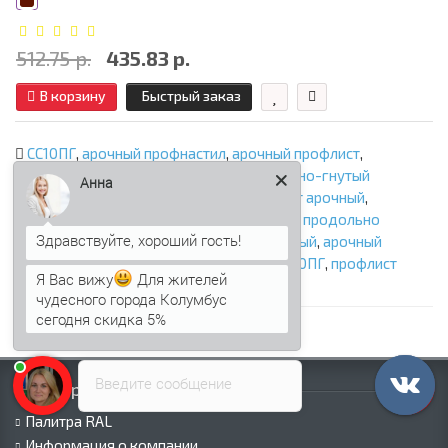
512.75 р.
435.83 р.
В корзину
Быстрый заказ
СС10ПГ
,
арочный профнастил
,
арочный профлист
,
продольно-гнутый профнастил
,
продольно-гнутый
Анна
профлист
,
профнастил арочный
,
профлист арочный
,
профнастил продольно гнутый
,
профлист продольно
гнутый
,
арочный профнастил оцинкованный
,
арочный
профлист оцинкованный
,
профнастил СС10ПГ
,
профлист
Я Вас вижу
Для жителей
СС10ПГ
чудесного города Колумбус
сегодня скидка 5%
Введите сообщение
Информация
Палитра RAL
Информация о компании