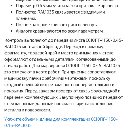
Параметр 0.45 мм учитывается при заказе крепежа.
Полиэстер RAL1035 связывается с видимыми
планками.
Полное название снижает риск пересорта.
Аналоги сравниваются по всем параметрам.
Контроль выполняют до передачи листа СС10ПГ-1150-0.45-
RAL1035 монтажной бригаде. Переход к прямому
фрагменту, торцевой край и место примыкания к стене
оформляют отдельными деталями, согласованными до
начала работ. Для маркировки СС10ПГ-1150-0.45-RAL1035
это отмечают в карте работ. При приемке сопоставляют
маркировку пачки с рабочими чертежами, поскольку
сходный внешний вид не заменяет проверку толщины и
покрытия. Перед заказом проверяют связь с раскладкой и
перечнем комплектующих. Закупочную позицию передают
с неизменными данными профиля, ширины, исполнения
металла и поверхности.
Укажите объем и длины для комплектации СС10ПГ-1150-
0.45-RAL1035.