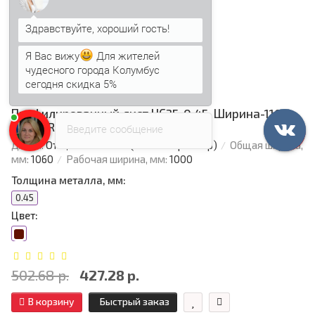
Я Вас вижу
Для жителей
чудесного города Колумбус
сегодня скидка 5%
Анна
печатает...
Профилированный лист НС35-0.45, Ширина-1100,
Viking RAL3005
Введите сообщение
Длина:
От 0,5 м - по 12 м (Режем в размер)
Общая ширина,
мм:
1060
Рабочая ширина, мм:
1000
Толщина металла, мм:
0.45
Цвет:
502.68 р.
427.28 р.
В корзину
Быстрый заказ