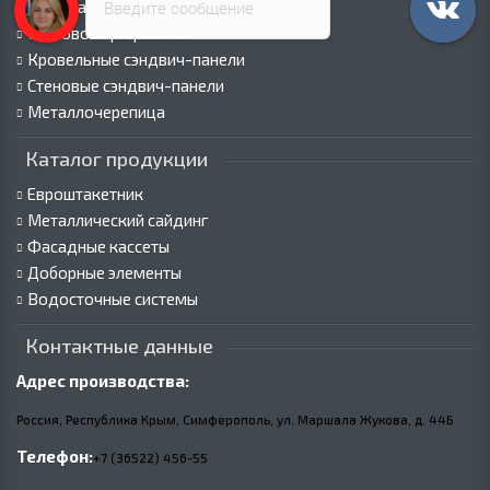
Профнастил для забора
Введите сообщение
Стеновой профнастил
Кровельные сэндвич-панели
Стеновые сэндвич-панели
Металлочерепица
Каталог продукции
Евроштакетник
Металлический сайдинг
Фасадные кассеты
Доборные элементы
Водосточные системы
Контактные данные
Адрес производства:
Россия, Республика Крым, Симферополь, ул. Маршала Жукова,
д.
44Б
Телефон:
+7 (36522) 456-55