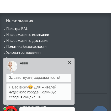
Информация
Палитра RAL
Информация о компании
Информация о доставке
Политика безопасности
Условия соглашения
Сертификаты
Анна
Виды покрытий
Как оформить заказ
Вакансии
Оплата
Я Вас вижу
Для жителей
Пресс-центр
чудесного города Колумбус
сегодня скидка 5%
Каталог продукции
Профнастил для крыши