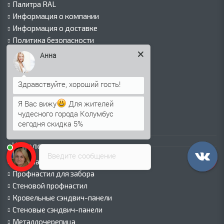
Палитра RAL
Информация о компании
Информация о доставке
Политика безопасности
Условия соглашения
Анна
Сертификаты
Виды покрытий
Как оформить заказ
Вакансии
Я Вас вижу
Для жителей
Оплата
чудесного города Колумбус
сегодня скидка 5%
Пресс-центр
Каталог продукции
Введите сообщение
Профнастил для крыши
Профнастил для забора
Стеновой профнастил
Кровельные сэндвич-панели
Стеновые сэндвич-панели
Металлочерепица