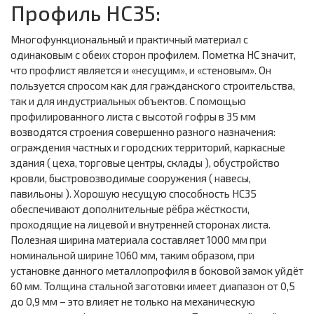
Профиль НС35:
Многофункциональный и практичный материал с
одинаковым с обеих сторон профилем. Пометка НС значит,
что профлист является и «несущим», и «стеновым». Он
пользуется спросом как для гражданского строительства,
так и для индустриальных объектов. С помощью
профилированного листа с высотой гофры в 35 мм
возводятся строения совершенно разного назначения:
ограждения частных и городских территорий, каркасные
здания ( цеха, торговые центры, склады ), обустройство
кровли, быстровозводимые сооружения ( навесы,
павильоны ). Хорошую несущую способность НС35
обеспечивают дополнительные рёбра жёсткости,
проходящие на лицевой и внутренней сторонах листа.
Полезная ширина материала составляет 1000 мм при
номинальной ширине 1060 мм, таким образом, при
установке данного металлопрофиля в боковой замок уйдёт
60 мм. Толщина стальной заготовки имеет диапазон от 0,5
до 0,9 мм – это влияет не только на механическую