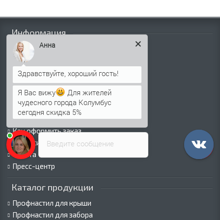
Информация
Анна
Палитра RAL
Информация о компании
Информация о доставке
Политика безопасности
Я Вас вижу
Для жителей
Условия соглашения
чудесного города Колумбус
Сертификаты
сегодня скидка 5%
Виды покрытий
Как оформить заказ
Вакансии
Введите сообщение
Оплата
Пресс-центр
Каталог продукции
Профнастил для крыши
Профнастил для забора