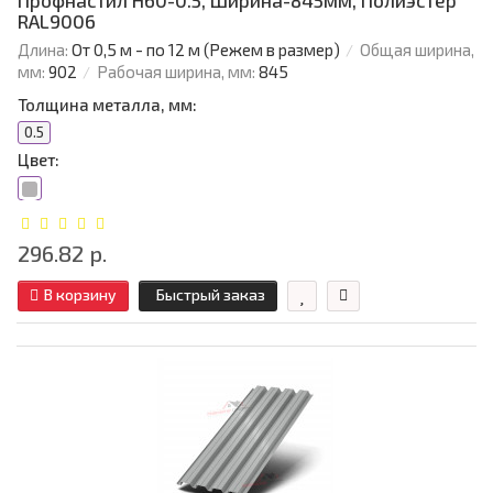
Профнастил Н60-0.5, Ширина-845мм, Полиэстер
RAL9006
Длина:
От 0,5 м - по 12 м (Режем в размер)
Общая ширина,
мм:
902
Рабочая ширина, мм:
845
Толщина металла, мм:
0.5
Цвет:
296.82 р.
В корзину
Быстрый заказ