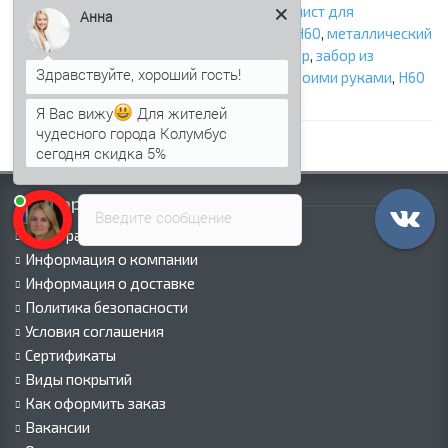
профнастил для забора
,
забор Н60
,
профлист для
Анна
ограждения
,
профнастил Н60
,
профлист Н60
,
металлический
забор
,
стальной забор
,
экономичный забор
,
забор из
профлиста
,
ограждение участка
,
забор своими руками
,
Н60
для забора
Я Вас вижу
Для жителей
чудесного города Колумбус
сегодня скидка 5%
Информация
Введите сообщение
Палитра RAL
Информация о компании
Информация о доставке
Политика безопасности
Условия соглашения
Сертификаты
Виды покрытий
Как оформить заказ
Вакансии