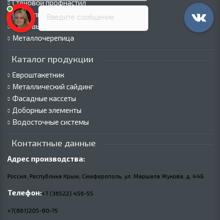
Стеновой профнастил
Кровельные сэндвич-панели
Введите сообщение
Стеновые сэндвич-панели
Металлочерепица
Каталог продукции
Евроштакетник
Металлический сайдинг
Фасадные кассеты
Доборные элементы
Водосточные системы
Контактные данные
Адрес производства:
Россия, Республика Крым, Симферополь, ул. Маршала Жукова,
д.
44Б
Телефон:
+7 (36522) 456-55
+7(861)205-80-75