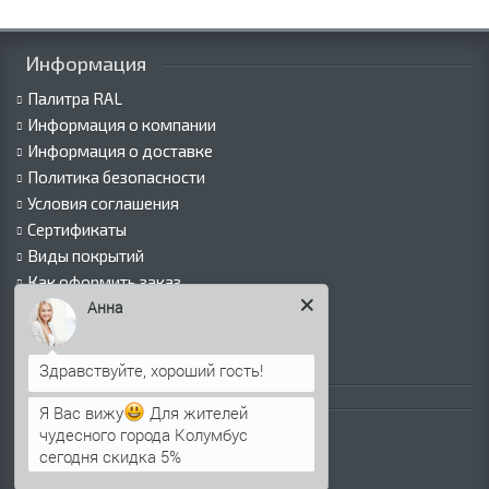
Информация
Палитра RAL
Информация о компании
Информация о доставке
Политика безопасности
Условия соглашения
Сертификаты
Виды покрытий
Как оформить заказ
Анна
Вакансии
Оплата
Пресс-центр
Каталог продукции
Я Вас вижу
Для жителей
чудесного города Колумбус
Профнастил для крыши
сегодня скидка 5%
Профнастил для забора