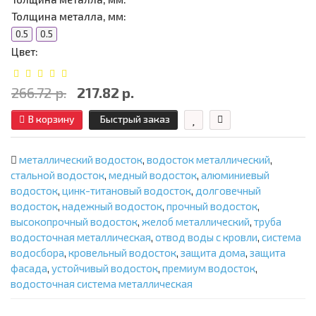
Толщина металла, мм:
0.5
0.5
Цвет:
266.72 р.
217.82 р.
В корзину
Быстрый заказ
металлический водосток
,
водосток металлический
,
стальной водосток
,
медный водосток
,
алюминиевый
водосток
,
цинк-титановый водосток
,
долговечный
водосток
,
надежный водосток
,
прочный водосток
,
высокопрочный водосток
,
желоб металлический
,
труба
водосточная металлическая
,
отвод воды с кровли
,
система
водосбора
,
кровельный водосток
,
защита дома
,
защита
фасада
,
устойчивый водосток
,
премиум водосток
,
водосточная система металлическая