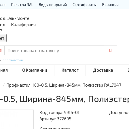
каз
Палитра RAL
Виды покрытий
Сертификаты
Вакансии
од:
Эль-Монте
род — Калифорния
?
р:
профнастил
вная
О Компании
Каталог
Доставка
0
Профнастил Н60-0.5, Ширина-845мм, Полиэстер RAL7047
-0.5, Ширина-845мм, Полиэсте
Код товара:
9915-01
Доступнос
Артикул: 372695
Другие цвета