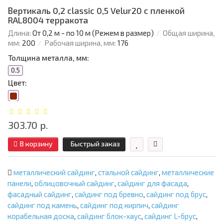
Вертикаль 0,2 classic 0,5 Velur20 с пленкой
RAL8004 терракота
Длина:
От 0,2 м - по 10 м (Режем в размер)
Общая ширина,
мм:
200
Рабочая ширина, мм:
176
Толщина металла, мм:
0.5
Цвет:
303.70 р.
В корзину
Быстрый заказ
металлический сайдинг
,
стальной сайдинг
,
металлические
панели
,
облицовочный сайдинг
,
сайдинг для фасада
,
фасадный сайдинг
,
сайдинг под бревно
,
сайдинг под брус
,
сайдинг под камень
,
сайдинг под кирпич
,
сайдинг
корабельная доска
,
сайдинг блок-хаус
,
сайдинг L-брус
,