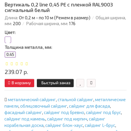
Вертикаль 0,2 line 0,45 PE с пленкой RAL9003
сигнальный белый
Длина:
От 0,2 м - по 10 м (Режем в размер)
Общая ширина,
мм:
200
Рабочая ширина, мм:
176
Цвет:
Толщина металла, мм:
0.45
239.07 р.
В корзину
Быстрый заказ
металлический сайдинг
,
стальной сайдинг
,
металлические
панели
,
облицовочный сайдинг
,
сайдинг для фасада
,
фасадный сайдинг
,
сайдинг под бревно
,
сайдинг под брус
,
сайдинг под камень
,
сайдинг под кирпич
,
сайдинг
корабельная доска
,
сайдинг блок-хаус
,
сайдинг L-брус
,