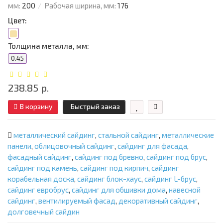
мм:
200
Рабочая ширина, мм:
176
Цвет:
Толщина металла, мм:
0.45
238.85 р.
В корзину
Быстрый заказ
металлический сайдинг
,
стальной сайдинг
,
металлические
панели
,
облицовочный сайдинг
,
сайдинг для фасада
,
фасадный сайдинг
,
сайдинг под бревно
,
сайдинг под брус
,
сайдинг под камень
,
сайдинг под кирпич
,
сайдинг
корабельная доска
,
сайдинг блок-хаус
,
сайдинг L-брус
,
сайдинг евробрус
,
сайдинг для обшивки дома
,
навесной
сайдинг
,
вентилируемый фасад
,
декоративный сайдинг
,
долговечный сайдин