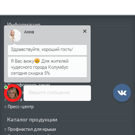
Информация
Анна
Палитра RAL
Информация о компании
Информация о доставке
Политика безопасности
Я Вас вижу
Для жителей
Условия соглашения
чудесного города Колумбус
Сертификаты
сегодня скидка 5%
Виды покрытий
Как оформить заказ
Введите сообщение
Вакансии
Оплата
Пресс-центр
Каталог продукции
Профнастил для крыши