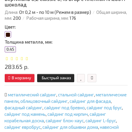
шоколад
Длина:
От 0,2 м - по 10 м (Режем в размер)
Общая ширина,
мм:
200
Рабочая ширина, мм:
176
Цвет:
Толщина металла, мм:
0.45
283.65 р.
В корзину
Быстрый заказ
металлический сайдинг
,
стальной сайдинг
,
металлические
панели
,
облицовочный сайдинг
,
сайдинг для фасада
,
фасадный сайдинг
,
сайдинг под бревно
,
сайдинг под брус
,
сайдинг под камень
,
сайдинг под кирпич
,
сайдинг
корабельная доска
,
сайдинг блок-хаус
,
сайдинг L-брус
,
сайдинг евробрус
,
сайдинг для обшивки дома
,
навесной