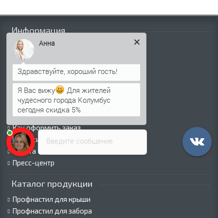
Информация
Анна
Палитра RAL
Информация о компании
Информация о доставке
Политика безопасности
Я Вас вижу
Для жителей
Условия соглашения
чудесного города Колумбус
Сертификаты
сегодня скидка 5%
Виды покрытий
Как оформить заказ
Вакансии
Введите сообщение
Оплата
Пресс-центр
Каталог продукции
Профнастил для крыши
Профнастил для забора