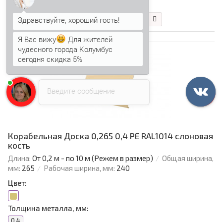
270.22 р.
В корзину
Быстрый заказ
Я Вас вижу
Для жителей
чудесного города Колумбус
сегодня скидка 5%
Введите сообщение
Корабельная Доска 0,265 0,4 PE RAL1014 слоновая
кость
Длина:
От 0,2 м - по 10 м (Режем в размер)
Общая ширина,
мм:
265
Рабочая ширина, мм:
240
Цвет:
Толщина металла, мм:
0.4