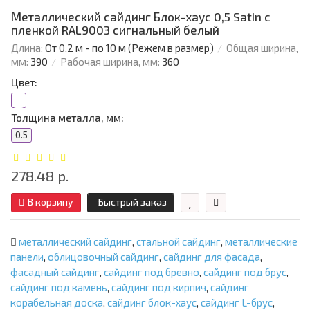
Металлический сайдинг Блок-хаус 0,5 Satin с
пленкой RAL9003 сигнальный белый
Длина:
От 0,2 м - по 10 м (Режем в размер)
Общая ширина,
мм:
390
Рабочая ширина, мм:
360
Цвет:
Толщина металла, мм:
0.5
278.48 р.
В корзину
Быстрый заказ
металлический сайдинг
,
стальной сайдинг
,
металлические
панели
,
облицовочный сайдинг
,
сайдинг для фасада
,
фасадный сайдинг
,
сайдинг под бревно
,
сайдинг под брус
,
сайдинг под камень
,
сайдинг под кирпич
,
сайдинг
корабельная доска
,
сайдинг блок-хаус
,
сайдинг L-брус
,