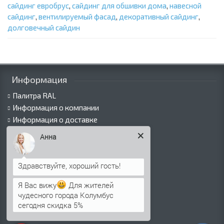
сайдинг евробрус
,
сайдинг для обшивки дома
,
навесной
сайдинг
,
вентилируемый фасад
,
декоративный сайдинг
,
долговечный сайдин
Информация
Палитра RAL
Информация о компании
Информация о доставке
Политика безопасности
Анна
Условия соглашения
Сертификаты
Виды покрытий
Как оформить заказ
Я Вас вижу
Для жителей
Вакансии
чудесного города Колумбус
Оплата
сегодня скидка 5%
Пресс-центр