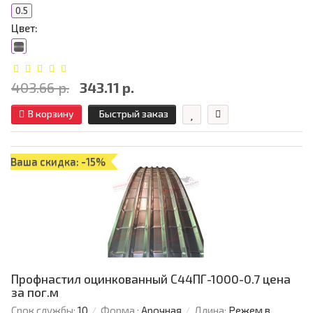
0.5
Цвет:
403.66 р.
343.11 р.
В корзину
Быстрый заказ
Ваша скидка: -15%
Профнастил оцинкованный С44ПГ-1000-0.7 цена
за пог.м
Срок службы:
10
Форма :
Арочная
Длина:
Режем в