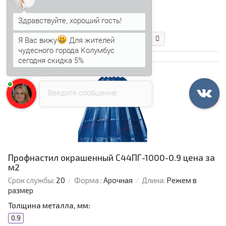
733.50 р.
623.47 р.
Я Вас вижу
Для жителей
В корзину
Быстрый заказ
чудесного города Колумбус
сегодня скидка 5%
Анна
печатает...
Введите сообщение
Профнастил окрашенный С44ПГ-1000-0.9 цена за
м2
Срок службы:
20
Форма :
Арочная
Длина:
Режем в
размер
Толщина металла, мм:
0.9