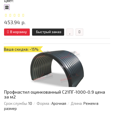
Цвет:
453.94 р.
В корзину
Быстрый заказ
Ваша скидка: -15%
Профнастил оцинкованный С21ПГ-1000-0.9 цена
за м2
Срок службы:
10
Форма :
Арочная
Длина:
Режем в
размер