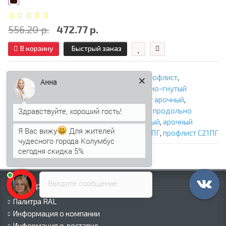
556.20 р.
472.77 р.
В корзину
Быстрый заказ
С21ПГ
,
арочный профнастил
,
арочный профлист
,
Анна
продольно-гнутый профнастил
,
продольно-гнутый
профлист
,
профнастил арочный
,
профлист арочный
,
профнастил продольно гнутый
,
профлист продольно
гнутый
,
арочный профнастил оцинкованный
,
арочный
Я Вас вижу
Для жителей
профлист оцинкованный
,
профнастил С21ПГ
,
профлист С21ПГ
чудесного города Колумбус
сегодня скидка 5%
Введите сообщение
Информация
Палитра RAL
Информация о компании
Информация о доставке