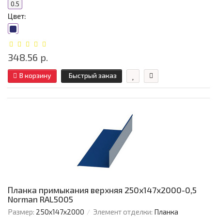
0.5
Цвет:
348.56 р.
В корзину
Быстрый заказ
Планка примыкания верхняя 250х147х2000-0,5
Norman RAL5005
Размер:
250х147х2000
Элемент отделки:
Планка