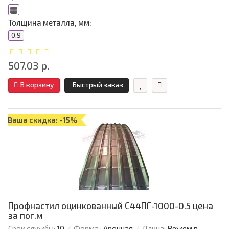
Толщина металла, мм:
0.9
507.03 р.
В корзину
Быстрый заказ
Ваша скидка: -15%
Профнастил оцинкованный С44ПГ-1000-0.5 цена
за пог.м
Срок службы:
10
Форма :
Арочная
Длина:
Режем в