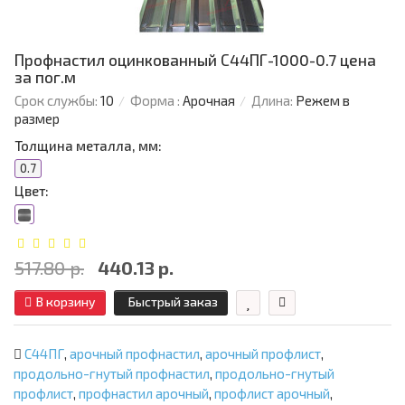
Профнастил оцинкованный С44ПГ-1000-0.7 цена
за пог.м
Срок службы:
10
Форма :
Арочная
Длина:
Режем в
размер
Толщина металла, мм:
0.7
Цвет:
517.80 р.
440.13 р.
В корзину
Быстрый заказ
С44ПГ
,
арочный профнастил
,
арочный профлист
,
продольно-гнутый профнастил
,
продольно-гнутый
профлист
,
профнастил арочный
,
профлист арочный
,