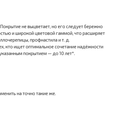
Покрытие не выцветает, но его следует бережно
остью и широкой цветовой гаммой, что расширяет
лочерепицы, профнастила и т. д.
ех, кто ищет оптимальное сочетание надёжности
указанным покрытием — до 10 лет*.
менить на точно такие же.