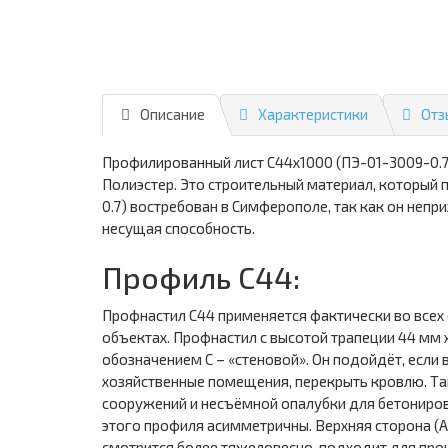
Описание
Характеристики
Отз
Профилированный лист С44х1000 (ПЭ-01-3009-0.7
Полиэстер. Это строительный материал, который
0.7) востребован в Симферополе, так как он неп
несущая способность.
Профиль С44:
Профнастил С44 применяется фактически во всех 
объектах. Профнастил с высотой трапеции 44 мм
обозначением С – «стеновой». Он подойдёт, если 
хозяйственные помещения, перекрыть кровлю. Та
сооружений и несъёмной опалубки для бетониров
этого профиля асимметричны. Верхняя сторона (А
смотрится более тяжеловесно, подходит для про