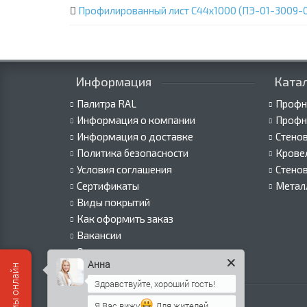
Профилированный лист С44х1000 (ПЭ-01-3009-0
Информация
Ката
Палитра RAL
Профн
Информация о компании
Профн
Информация о доставке
Стено
Политика безопасности
Крове
Условия соглашения
Стено
Сертификаты
Метал
Виды покрытий
Как оформить заказ
Вакансии
Оплата
Анна
Пресс-центр
Я Вас вижу
Для жителей