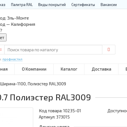
каз
Палитра RAL
Виды покрытий
Сертификаты
Вакансии
од:
Эль-Монте
род — Калифорния
?
р:
профнастил
вная
О Компании
Каталог
Доставка
 Ширина-1100, Полиэстер RAL3009
.7 Полиэстер RAL3009
Код товара:
10235-01
Доступнос
Артикул: 373015
Другие цвета