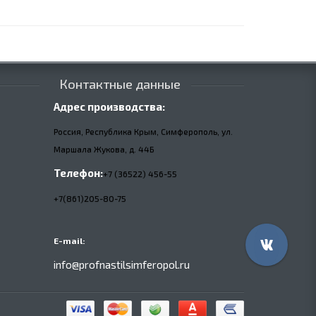
Контактные данные
Адрес производства:
Россия, Республика Крым, Симферополь, ул.
Маршала Жукова,
д.
44Б
Телефон:
+7 (36522) 456-55
+7(861)205-80-75
E-mail:
info@profnastilsimferopol.ru