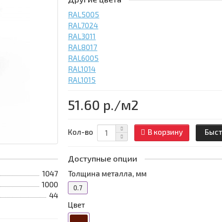
RAL5005
RAL7024
RAL3011
RAL8017
RAL6005
RAL1014
RAL1015
51.60 р.
/м2
Кол-во
В корзину
Быст
Доступные опции
1047
Толщина металла, мм
1000
0.7
44
Цвет