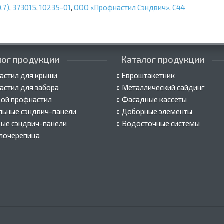
.7)
,
373015
,
10235-01
,
ООО «Профнастил Сэндвич»
,
С44
лог продукции
Каталог продукции
астил для крыши
Евроштакетник
астил для забора
Металлический сайдинг
вой профнастил
Фасадные кассеты
льные сэндвич-панели
Доборные элементы
вые сэндвич-панели
Водосточные системы
лочерепица