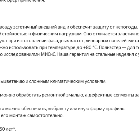
саду эстетичный внешний вид и обеспечит защиту от непогоды. 
й стойкостью к физическим нагрузкам. Оно отличается эластичн
ют при изготовлении фасадных кассет, линеарных панелей, метал
о использовать при температуре до +80 °С. Полиэстер — для т
 исследованиями МИСиС. Наша гарантия на стальные изделия с 
выцветанию и сложным климатическим условиям.
можно обработать ремонтной эмалью, а дефектные сегменты за
а можно обеспечить, выбрав ту или иную форму профиля.
 его монтаж самостоятельно.
0 лет*.