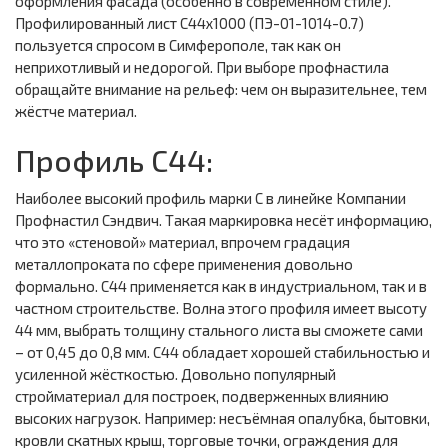
оформления фасада (особенно в современном стиле).
Профилированный лист С44х1000 (ПЭ-01-1014-0.7)
пользуется спросом в Симферополе, так как он
неприхотливый и недорогой. При выборе профнастила
обращайте внимание на рельеф: чем он выразительнее, тем
жёстче материал.
Профиль С44:
Наиболее высокий профиль марки С в линейке Компании
Профнастил Сэндвич. Такая маркировка несёт информацию,
что это «стеновой» материал, впрочем градация
металлопроката по сфере применения довольно
формально. С44 применяется как в индустриальном, так и в
частном строительстве. Волна этого профиля имеет высоту
44 мм, выбрать толщину стального листа вы сможете сами
– от 0,45 до 0,8 мм. С44 обладает хорошей стабильностью и
усиленной жёсткостью. Довольно популярный
стройматериал для построек, подверженных влиянию
высоких нагрузок. Например: несъёмная опалубка, бытовки,
кровли скатных крыш, торговые точки, ограждения для