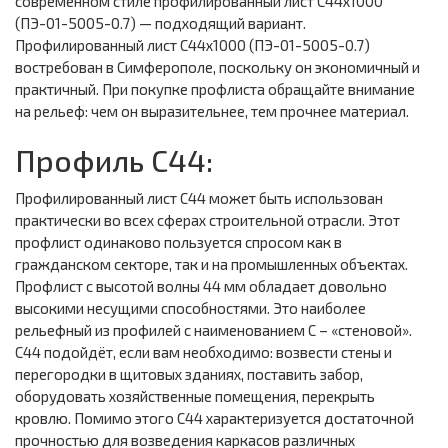
современном стиле профилированный лист С44х1000
(ПЭ-01-5005-0.7) — подходящий вариант.
Профилированный лист С44х1000 (ПЭ-01-5005-0.7)
востребован в Симферополе, поскольку он экономичный и
практичный. При покупке профлиста обращайте внимание
на рельеф: чем он выразительнее, тем прочнее материал.
Профиль С44:
Профилированный лист С44 может быть использован
практически во всех сферах строительной отрасли. Этот
профлист одинаково пользуется спросом как в
гражданском секторе, так и на промышленных объектах.
Профлист с высотой волны 44 мм обладает довольно
высокими несущими способностями. Это наиболее
рельефный из профилей с наименованием С – «стеновой».
С44 подойдёт, если вам необходимо: возвести стены и
перегородки в щитовых зданиях, поставить забор,
оборудовать хозяйственные помещения, перекрыть
кровлю. Помимо этого С44 характеризуется достаточной
прочностью для возведения каркасов различных