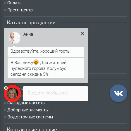
Оплата
Пресс-центр
Каталог продукции
Профнастил для крыши
Анна
Профнастил для забора
Стеновой профнастил
Кровельные сэндвич-панели
Стеновые сэндвич-панели
Я Вас вижу
Для жителей
Металлочерепица
чудесного города Колумбус
сегодня скидка 5%
Каталог продукции
Евроштакетник
Введите сообщение
Металлический сайдинг
Фасадные кассеты
Доборные элементы
Водосточные системы
Контактные данные