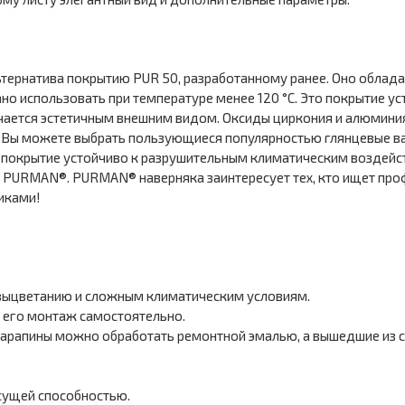
ернатива покрытию PUR 50, разработанному ранее. Оно обладае
 использовать при температуре менее 120 °С. Это покрытие ус
ается эстетичным внешним видом. Оксиды циркония и алюминия
 Вы можете выбрать пользующиеся популярностью глянцевые ва
о покрытие устойчиво к разрушительным климатическим воздей
ки PURMAN®. PURMAN® наверняка заинтересует тех, кто ищет п
иками!
выцветанию и сложным климатическим условиям.
 его монтаж самостоятельно.
арапины можно обработать ремонтной эмалью, а вышедшие из с
сущей способностью.