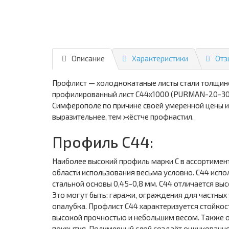
Описание
Характеристики
Отз
Профлист — холоднокатаные листы стали толщин
профилированный лист С44х1000 (PURMAN-20-300
Симферополе по причине своей умеренной цены и 
выразительнее, тем жёстче профнастил.
Профиль С44:
Наиболее высокий профиль марки С в ассортимен
области использования весьма условно. С44 испо
стальной основы 0,45-0,8 мм. С44 отличается в
Это могут быть: гаражи, ограждения для частных
опалубка. Профлист С44 характеризуется стойко
высокой прочностью и небольшим весом. Также он
покрытия. Полимерный слой создаёт оцинкованно