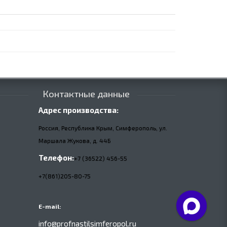
Контактные данные
Адрес производства:
Россия, Республика Крым, Симферополь, ул.
Маршала Жукова,
д.
44Б
Телефон:
+7 (36522) 456-55
+7(861)205-80-75
E-mail:
info@profnastilsimferopol.ru