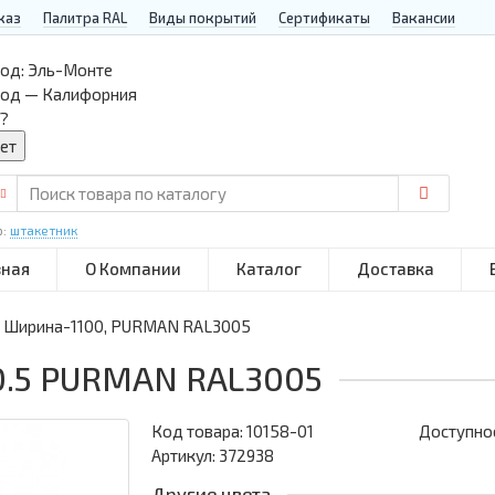
каз
Палитра RAL
Виды покрытий
Сертификаты
Вакансии
од:
Эль-Монте
род — Калифорния
?
р:
штакетник
вная
О Компании
Каталог
Доставка
, Ширина-1100, PURMAN RAL3005
0.5 PURMAN RAL3005
Код товара:
10158-01
Доступнос
Артикул: 372938
Другие цвета