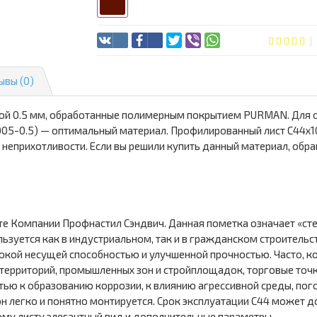
ывы (0)
ой 0.5 мм, обработанные полимерным покрытием PURMAN. Для 
5-0.5) — оптимальный материал. Профилированный лист С44х1
неприхотливости. Если вы решили купить данный материал, обра
те Компании Профнастил Сэндвич. Данная пометка означает «ст
льзуется как в индустриальном, так и в гражданском строительс
ысокой несущей способностью и улучшенной прочностью. Часто,
 территорий, промышленных зон и стройплощадок, торговые точк
стью к образованию коррозии, к влиянию агрессивной среды, п
 легко и понятно монтируется. Срок эксплуатации С44 может до
му листу элегантный вид и дополнительные параметры.