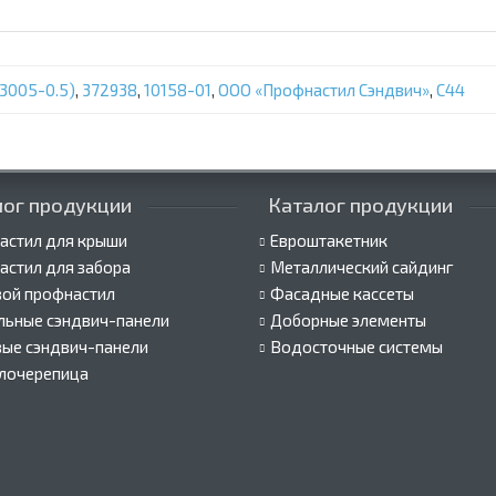
3005-0.5)
,
372938
,
10158-01
,
ООО «Профнастил Сэндвич»
,
С44
лог продукции
Каталог продукции
астил для крыши
Евроштакетник
астил для забора
Металлический сайдинг
вой профнастил
Фасадные кассеты
льные сэндвич-панели
Доборные элементы
вые сэндвич-панели
Водосточные системы
лочерепица