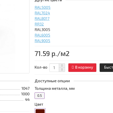
RAL5005
RAL7024
RAL8017
RR32
RAL3005
RAL6005
RAL9005
71.59 р.
/м2
Кол-во
В корзину
Быст
Доступные опции
1047
Толщина металла, мм
1000
0.5
44
Цвет