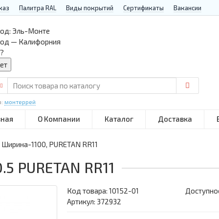
каз
Палитра RAL
Виды покрытий
Сертификаты
Вакансии
од:
Эль-Монте
род — Калифорния
?
р:
монтеррей
вная
О Компании
Каталог
Доставка
, Ширина-1100, PURETAN RR11
.5 PURETAN RR11
Код товара:
10152-01
Доступнос
Артикул: 372932