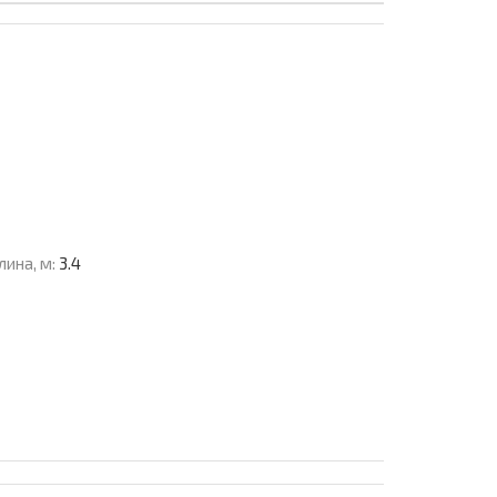
лина, м:
3.4