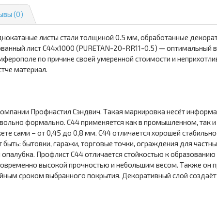
ывы (0)
днокатаные листы стали толщиной 0.5 мм, обработанные декор
ванный лист С44х1000 (PURETAN-20-RR11-0.5) — оптимальный в
мферополе по причине своей умеренной стоимости и неприхотли
стче материал.
Компании Профнастил Сэндвич. Такая маркировка несёт информац
вольно формально. С44 применяется как в промышленном, так и 
те сами – от 0,45 до 0,8 мм. С44 отличается хорошей стабильно
быть: бытовки, гаражи, торговые точки, ограждения для частны
 опалубка. Профлист С44 отличается стойкостью к образованию
временно высокой прочностью и небольшим весом. Также он пр
тийным сроком выбранного покрытия. Декоративный слой создаёт