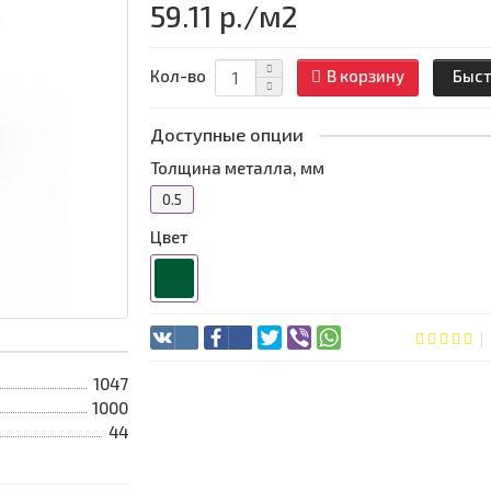
59.11 р.
/м2
Кол-во
В корзину
Быст
Доступные опции
Толщина металла, мм
0.5
Цвет
1047
1000
44