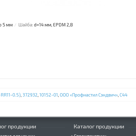
о 5 мм
Шайба:
d=14 мм, EPDM 2,8
RR11-0.5)
,
372932
,
10152-01
,
ООО «Профнастил Сэндвич»
,
С44
лог продукции
Каталог продукции