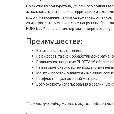
Покрытие из полиуретана, усиленного полиамидо
использовать материал на территориях и с холо
видом. Изысканная гамма сдержанных оттенков п
ультрафиолета, механическим нагрузкам. Срок эк
PURETAN® признана экспертом в сфере металлур
Преимущества:
Богатая палитра оттенков.
Не ржавеет, так как обработан декоратив
Полимерное покрытие PURETAN® обеспечива
Не выгорает, несмотря на воздействие нега
Монтаж простой, значительные финансовые
Профлист — долговечный материал.
Возможность использования в различных кл
*Подробную информацию о гарантийных сроках