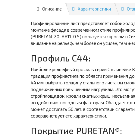
Описание
Характеристики
Отз
Профилированный лист представляет собой холо
монтажа фасада в современном стиле профилиро
(PURETAN-20-RR11-0.5) пользуется спросом в Си
внимание на рельеф: чем более он усилен, тем жё
Профиль С44:
Наиболее рельефный профиль серии С в линейке 
градация профнастила по области применения до
44 мм, выбрать толщину стального листа вы сможе
подверженных повышенным нагрузкам. Это могут 
стройплощадок, кровли скатных крыш, несъёмная
воздействию, погодным факторам. Обладает одно
может достигать 50 лет, в соответствии с гаран
совершенствует его характеристики.
Покрытие PURETAN®: