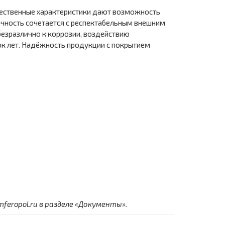
ачественные характеристики дают возможность
очность сочетается с респектабельным внешним
езразлично к коррозии, воздействию
ок лет. Надёжность продукции с покрытием
eropol.ru в разделе «Документы».