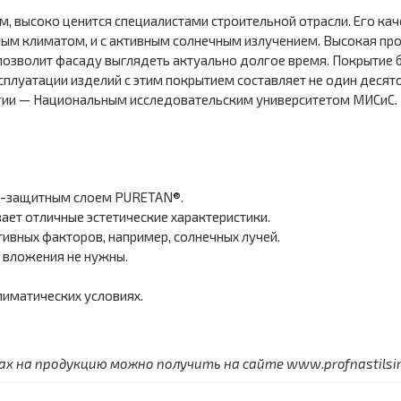
м, высоко ценится специалистами строительной отрасли. Его к
дным климатом, и с активным солнечным излучением. Высокая пр
озволит фасаду выглядеть актуально долгое время. Покрытие б
сплуатации изделий с этим покрытием составляет не один десят
гии — Национальным исследовательским университетом МИСиС.
но-защитным слоем PURETAN®.
ет отличные эстетические характеристики.
тивных факторов, например, солнечных лучей.
 вложения не нужны.
иматических условиях.
 на продукцию можно получить на сайте www.profnastilsimf