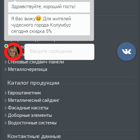
Оплата
Пресс-центр
Я Вас вижу
Для жителей
Каталог продукции
чудесного города Колумбус
сегодня скидка 5%
Профнастил для крыши
Профнастил для забора
Стеновой профнастил
Введите сообщение
Кровельные сэндвич-панели
Стеновые сэндвич-панели
Металлочерепица
Каталог продукции
Евроштакетник
Металлический сайдинг
Фасадные кассеты
Доборные элементы
Водосточные системы
Контактные данные