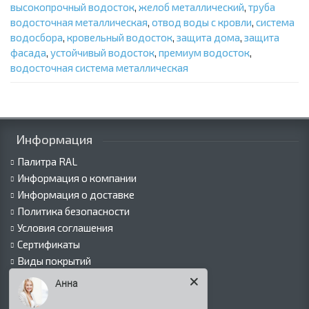
высокопрочный водосток
,
желоб металлический
,
труба
водосточная металлическая
,
отвод воды с кровли
,
система
водосбора
,
кровельный водосток
,
защита дома
,
защита
фасада
,
устойчивый водосток
,
премиум водосток
,
водосточная система металлическая
Информация
Палитра RAL
Информация о компании
Информация о доставке
Политика безопасности
Условия соглашения
Сертификаты
Виды покрытий
Как оформить заказ
Анна
Вакансии