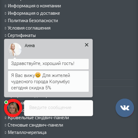
Информация о компании
Информация о доставке
Политика безопасности
Условия соглашения
Сертификаты
Виды покрытий
Анна
Как оформить заказ
Вакансии
Оплата
Пресс-центр
Я Вас вижу
Для жителей
чудесного города Колумбус
Каталог продукции
сегодня скидка 5%
Профнастил для крыши
Профнастил для забора
Введите сообщение
Стеновой профнастил
Кровельные сэндвич-панели
Стеновые сэндвич-панели
Металлочерепица