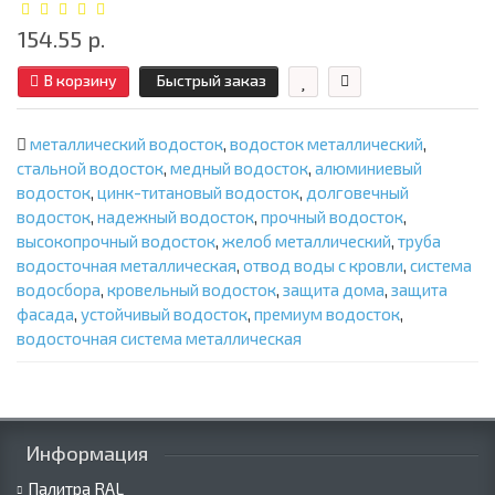
154.55 р.
В корзину
Быстрый заказ
металлический водосток
,
водосток металлический
,
стальной водосток
,
медный водосток
,
алюминиевый
водосток
,
цинк-титановый водосток
,
долговечный
водосток
,
надежный водосток
,
прочный водосток
,
высокопрочный водосток
,
желоб металлический
,
труба
водосточная металлическая
,
отвод воды с кровли
,
система
водосбора
,
кровельный водосток
,
защита дома
,
защита
фасада
,
устойчивый водосток
,
премиум водосток
,
водосточная система металлическая
Информация
Палитра RAL