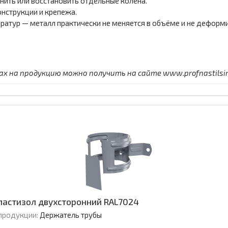
ить или восстановить отдельные колена.
нструкции и крепежа.
ратур — металл практически не меняется в объёме и не деформи
 на продукцию можно получить на сайте www.profnastilsimf
Пластизол двухсторонний RAL7024
продукции:
Держатель трубы