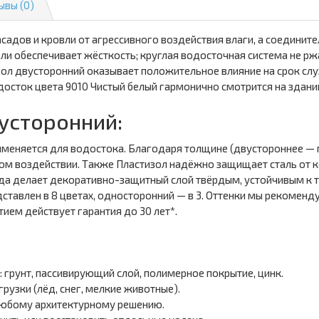
ывы (0)
адов и кровли от агрессивного воздействия влаги, а соедините
али обеспечивает жёсткость; круглая водосточная система не р
ол двусторонний оказывает положительное влияние на срок слу
осток цвета 9010 Чистый белый гармонично смотрится на здании
усторонний:
именяется для водостока. Благодаря толщине (двустороннее — 
м воздействии. Также Пластизол надёжно защищает сталь от ко
ида делает декоративно-защитный слой твёрдым, устойчивым к 
ставлен в 8 цветах, односторонний — в 3. Оттенки мы рекоменд
ием действует гарантия до 30 лет*.
 грунт, пассивирующий слой, полимерное покрытие, цинк.
узки (лёд, снег, мелкие животные).
любому архитектурному решению.