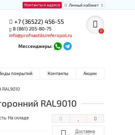
Контакты и адреса
Личный кабинет
+7 (36522) 456-55
8 (861) 205-80-75
0
info@profnastilsimferopol.ru
Мессенджеры:
Виды покрытий
Контакты
Акции
й RAL9010
сторонний RAL9010
ть: На складе
Доставка