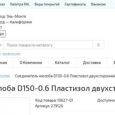
каз
Палитра RAL
Виды покрытий
Сертификаты
Вакансии
од:
Эль-Монте
род — Калифорния
?
р:
профнастил
вная
О Компании
Каталог
Доставка
осток
Соединитель желоба D150-0.6 Пластизол двухсторонни
лоба D150-0.6 Пластизол двух
Код товара:
10627-01
Доступнос
Артикул: 279126