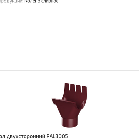
продукции:
Колено сливное
зол двухсторонний RAL3005