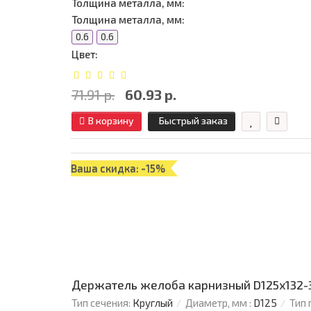
Толщина металла, мм:
Толщина металла, мм:
0.6
0.6
Цвет:
71.91 р.
60.93 р.
В корзину
Быстрый заказ
Ваша скидка: -15%
Держатель желоба карнизный D125х132-3
Тип сечения:
Круглый
Диаметр, мм :
D125
Тип 