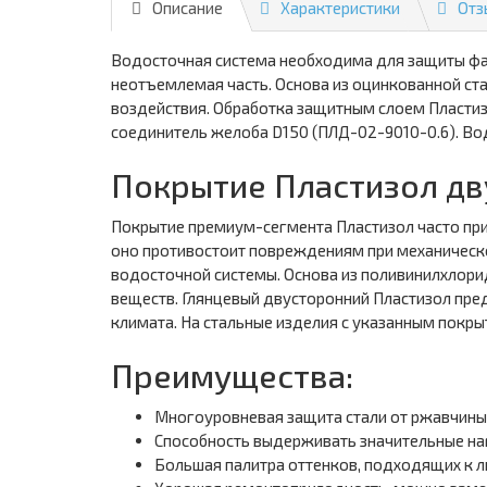
Описание
Характеристики
Отз
Водосточная система необходима для защиты фас
неотъемлемая часть. Основа из оцинкованной ст
воздействия. Обработка защитным слоем Пластиз
соединитель желоба D150 (ПЛД-02-9010-0.6). Вод
Покрытие Пластизол дв
Покрытие премиум-сегмента Пластизол часто пр
оно противостоит повреждениям при механическо
водосточной системы. Основа из поливинилхлор
веществ. Глянцевый двусторонний Пластизол пред
климата. На стальные изделия с указанным покрыт
Преимущества:
Многоуровневая защита стали от ржавчины:
Способность выдерживать значительные нагр
Большая палитра оттенков, подходящих к 