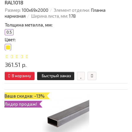
RAL1018
Размер:
100х69х2000
Элемент отделки:
Планка
карнизная
Ширина листа, мм:
178
Толщина металла, мм:
0.5
Цвет:
361.51 р.
В корзину
Быстрый заказ
Ваша скидка: -13%
Лидер продаж!