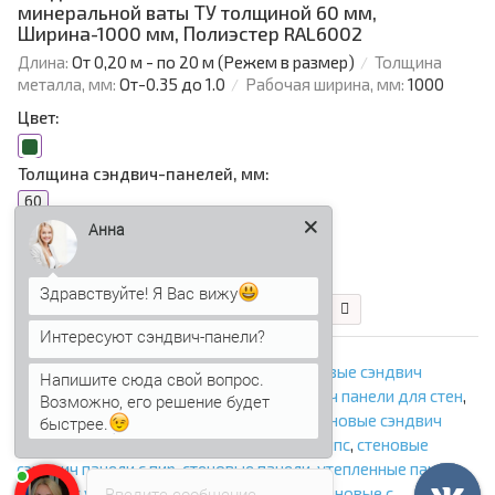
минеральной ваты ТУ толщиной 60 мм,
Ширина-1000 мм, Полиэстер RAL6002
Длина:
От 0,20 м - по 20 м (Режем в размер)
Толщина
металла, мм:
От-0.35 до 1.0
Рабочая ширина, мм:
1000
Цвет:
Толщина сэндвич-панелей, мм:
60
Анна
1 208.27 р.
Здравствуйте! Я Вас вижу
В корзину
Быстрый заказ
Интересуют сэндвич-панели?
сэндвич панели толщиной 60 мм
,
стеновые сэндвич
Напишите сюда свой вопрос.
панели
,
сэндвич панели стеновые
,
сэндвич панели для стен
,
Возможно, его решение будет
стеновые сэндвич панели с минватой
,
стеновые сэндвич
быстрее.
панели с ппу
,
стеновые сэндвич панели с ппс
,
стеновые
сэндвич панели с пир
,
стеновые панели
,
утепленные панели
,
Введите сообщение
панели с утеплителем
,
сэндвич панели стеновые с