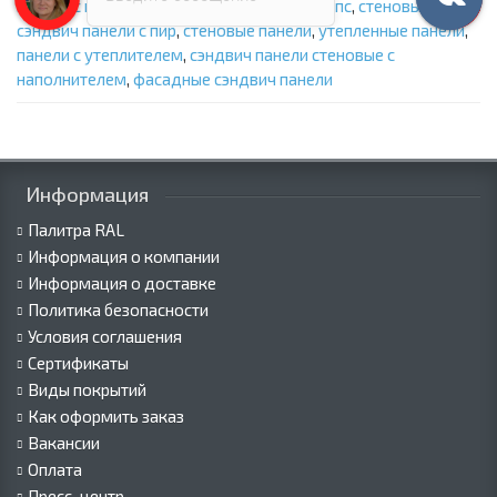
панели с ппу
,
стеновые сэндвич панели с ппс
,
стеновые
сэндвич панели с пир
,
стеновые панели
,
утепленные панели
,
панели с утеплителем
,
сэндвич панели стеновые с
наполнителем
,
фасадные сэндвич панели
Информация
Палитра RAL
Информация о компании
Информация о доставке
Политика безопасности
Условия соглашения
Сертификаты
Виды покрытий
Как оформить заказ
Вакансии
Оплата
Пресс-центр