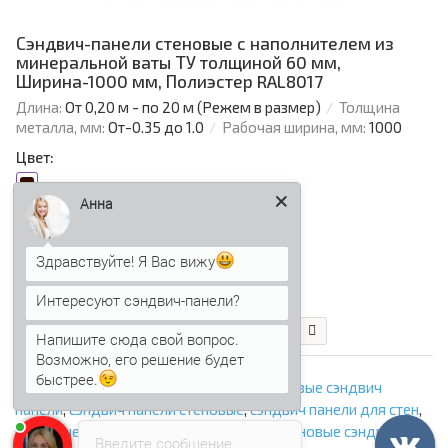
Сэндвич-панели стеновые с наполнителем из
минеральной ваты ТУ толщиной 60 мм,
Ширина-1000 мм, Полиэстер RAL8017
Длина:
От 0,20 м - по 20 м (Режем в размер)
Толщина
металла, мм:
От-0.35 до 1.0
Рабочая ширина, мм:
1000
Цвет:
Анна
Толщина сэндвич-панелей, мм:
60
Здравствуйте! Я Вас вижу
1 193.91 р.
Интересуют сэндвич-панели?
В корзину
Быстрый заказ
Напишите сюда свой вопрос.
Возможно, его решение будет
быстрее.
сэндвич панели толщиной 60 мм
,
стеновые сэндвич
панели
,
сэндвич панели стеновые
,
сэндвич панели для стен
,
стеновые сэндвич панели с минватой
,
стеновые сэндвич
Введите сообщение