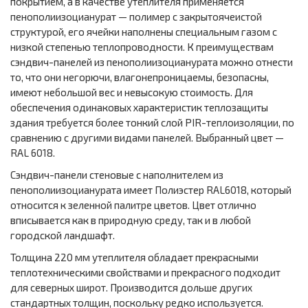
покрытием, а в качестве утеплителя применяется
пенополиизоцианурат — полимер с закрытоячеистой
структурой, его ячейки наполнены специальным газом с
низкой степенью теплопроводности. К преимуществам
сэндвич-панелей из пенополиизоцианурата можно отнести
то, что они негорючи, влагонепроницаемы, безопасны,
имеют небольшой вес и невысокую стоимость. Для
обеспечения одинаковых характеристик теплозащиты
здания требуется более тонкий слой PIR-теплоизоляции, по
сравнению с другими видами панелей. Выбранный цвет —
RAL 6018.
Сэндвич-панели стеновые с наполнителем из
пенополиизоцианурата имеет Полиэстер RAL6018, который
относится к зеленной палитре цветов. Цвет отлично
вписывается как в природную среду, так и в любой
городской ландшафт.
Толщина 220 мм утеплителя обладает прекрасными
теплотехническими свойствами и прекрасного подходит
для северных широт. Производится дольше других
стандартных толщин, поскольку редко используется.