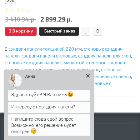
220
3 410.94 р.
2 899.29 р.
В корзину
Быстрый заказ
сэндвич панели толщиной 220 мм
,
стеновые сэндвич
панели
,
сэндвич панели стеновые
,
сэндвич панели для стен
,
стеновые сэндвич панели с минватой
,
стеновые сэндвич
панели с ппу
,
стеновые сэндвич панели с ппс
,
стеновые
Анна
сэндвич панели с пир
,
стеновые панели
,
утепленные панели
,
панели с утеплителем
,
сэндвич панели стеновые с
наполнителем
,
фасадные сэндвич панели
Здравствуйте! Я Вас вижу
Интересуют сэндвич-панели?
Напишите сюда свой вопрос.
Информация
Возможно, его решение будет
быстрее.
Палитра RAL