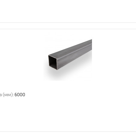
а (мм):
6000