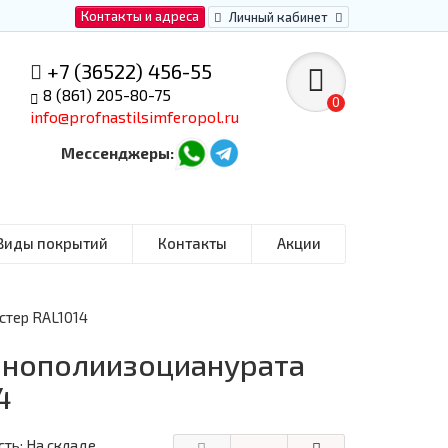
Контакты и адреса
Личный кабинет
+7 (36522) 456-55
8 (861) 205-80-75
0
info@profnastilsimferopol.ru
Мессенджеры:
Виды покрытий
Контакты
Акции
стер RAL1014
пенополиизоцианурата
4
ть: На складе