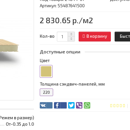
Артикул: 55487641500
2 830.65 р.
/м2
Кол-во
В корзину
Быст
Доступные опции
Цвет
Толщина сэндвич-панелей, мм
220
 (Режем в размер)
От-0.35 до 1.0