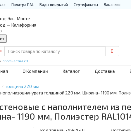
каз
Палитра RAL
Виды покрытий
Сертификаты
Вакансии
од:
Эль-Монте
род — Калифорния
?
р:
профнастил с8
вная
О Компании
Каталог
Доставка
толщина 220 мм
енополиизоцианурата толщиной 220 мм, Ширина- 1190 мм, Полиэ
 стеновые с наполнителем из 
на- 1190 мм, Полиэстер RAL101
Код товара:
24844-01
Доступнос