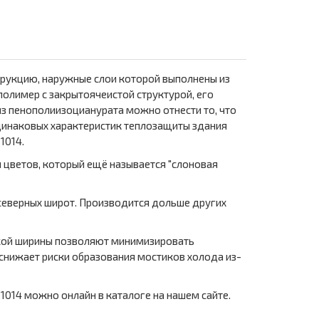
трукцию, наружные слои которой выполнены из
олимер с закрытоячеистой структурой, его
з пенополиизоцианурата можно отнести то, что
динаковых характеристик теплозащиты здания
1014.
 цветов, который ещё называется "слоновая
северных широт. Производится дольше других
такой ширины позволяют минимизировать
снижает риски образования мостиков холода из-
1014 можно онлайн в каталоге на нашем сайте.