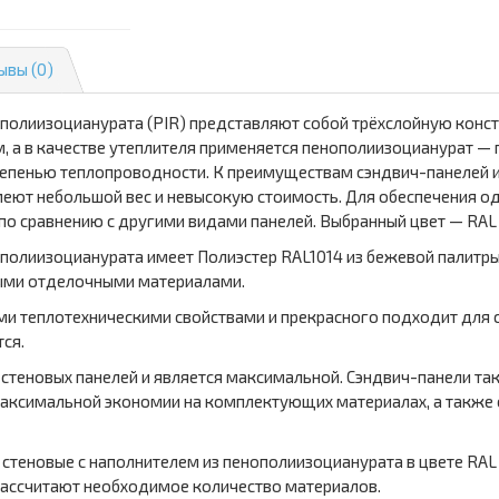
ывы (0)
ополиизоцианурата (PIR) представляют собой трёхслойную конс
 а в качестве утеплителя применяется пенополиизоцианурат — п
тепенью теплопроводности. К преимуществам сэндвич-панелей и
меют небольшой вес и невысокую стоимость. Для обеспечения о
 по сравнению с другими видами панелей. Выбранный цвет — RAL 
ополиизоцианурата имеет Полиэстер RAL1014 из бежевой палитры
ьными отделочными материалами.
и теплотехническими свойствами и прекрасного подходит для 
ся.
я стеновых панелей и является максимальной. Сэндвич-панели 
максимальной экономии на комплектующих материалах, а также 
 стеновые с наполнителем из пенополиизоцианурата в цвете RAL 
ассчитают необходимое количество материалов.