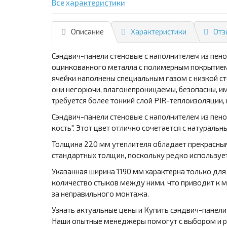
Все характеристики
Описание
Характеристики
Отз
Сэндвич-панели стеновые с наполнителем из пен
оцинкованного металла с полимерным покрытием,
ячейки наполнены специальным газом с низкой с
они негорючи, влагонепроницаемы, безопасны, и
требуется более тонкий слой PIR-теплоизоляции,
Сэндвич-панели стеновые с наполнителем из пен
кость". Этот цвет отлично сочетается с натурал
Толщина 220 мм утеплителя обладает прекрасным
стандартных толщин, поскольку редко использует
Указанная ширина 1190 мм характерна только дл
количество стыков между ними, что приводит к 
за неправильного монтажа.
Узнать актуальные цены и Купить сэндвич-панели
Наши опытные менеджеры помогут с выбором и р