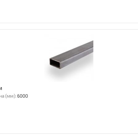
м
на (мм):
6000