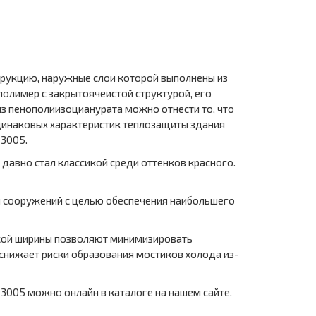
трукцию, наружные слои которой выполнены из
олимер с закрытоячеистой структурой, его
з пенополиизоцианурата можно отнести то, что
динаковых характеристик теплозащиты здания
 3005.
 давно стал классикой среди оттенков красного.
 и сооружений с целью обеспечения наибольшего
такой ширины позволяют минимизировать
снижает риски образования мостиков холода из-
 3005 можно онлайн в каталоге на нашем сайте.