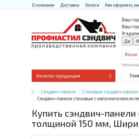
О компании
Доставка
Оплата
Как оформить за
Ваш гор
Ваш го
Угадали
Везде
Наприме
Гла
Каталог продукции
Сэндвич-панели
Стеновые сэндвич-панели
Сэндвич-панели стеновые с наполнителем из 
Купить сэндвич-панели
толщиной 150 мм, Шири