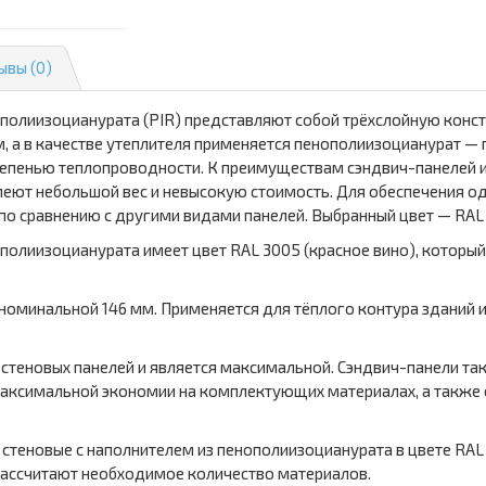
ывы (0)
ополиизоцианурата (PIR) представляют собой трёхслойную конс
 а в качестве утеплителя применяется пенополиизоцианурат — п
тепенью теплопроводности. К преимуществам сэндвич-панелей и
меют небольшой вес и невысокую стоимость. Для обеспечения о
 по сравнению с другими видами панелей. Выбранный цвет — RAL
полиизоцианурата имеет цвет RAL 3005 (красное вино), который
 номинальной 146 мм. Применяется для тёплого контура зданий
я стеновых панелей и является максимальной. Сэндвич-панели 
максимальной экономии на комплектующих материалах, а также 
 стеновые с наполнителем из пенополиизоцианурата в цвете RAL
ассчитают необходимое количество материалов.