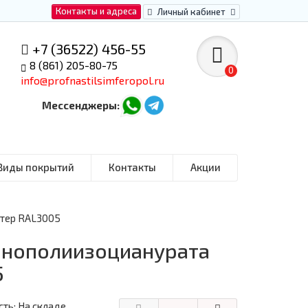
Контакты и адреса
Личный кабинет
+7 (36522) 456-55
8 (861) 205-80-75
0
info@profnastilsimferopol.ru
Мессенджеры:
Виды покрытий
Контакты
Акции
стер RAL3005
пенополиизоцианурата
5
ть: На складе