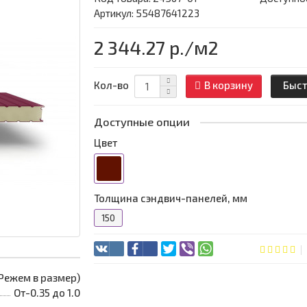
Артикул: 55487641223
2 344.27 р.
/м2
Кол-во
В корзину
Быст
Доступные опции
Цвет
Толщина сэндвич-панелей, мм
150
 (Режем в размер)
От-0.35 до 1.0