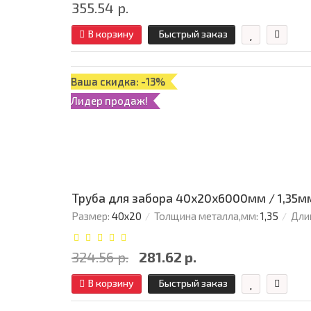
355.54 р.
В корзину
Быстрый заказ
Ваша скидка: -13%
Лидер продаж!
Труба для забора 40х20x6000мм / 1,35м
Размер:
40х20
Толщина металла,мм:
1,35
Дли
324.56 р.
281.62 р.
В корзину
Быстрый заказ