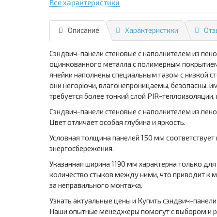
Все характеристики
Описание
Характеристики
Отз
Сэндвич-панели стеновые с наполнителем из пен
оцинкованного металла с полимерным покрытием,
ячейки наполнены специальным газом с низкой с
они негорючи, влагонепроницаемы, безопасны, и
требуется более тонкий слой PIR-теплоизоляции,
Сэндвич-панели стеновые с наполнителем из пено
Цвет отличает особая глубина и яркость.
Условная толщина панелей 150 мм соответствует
энергосбережения.
Указанная ширина 1190 мм характерна только дл
количество стыков между ними, что приводит к 
за неправильного монтажа.
Узнать актуальные цены и Купить сэндвич-панели
Наши опытные менеджеры помогут с выбором и р