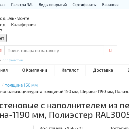
каз
Палитра RAL
Виды покрытий
Сертификаты
Вакансии
од:
Эль-Монте
род — Калифорния
?
р:
профнастил
вная
О Компании
Каталог
Доставка
толщина 150 мм
пенополиизоцианурата толщиной 150 мм, Ширина-1190 мм, Полиэ
 стеновые с наполнителем из 
на-1190 мм, Полиэстер RAL300
Код товара:
24567-01
Доступнос