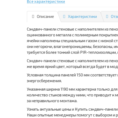
Все характеристики
Описание
Характеристики
Отз
Сэндвич-панели стеновые с наполнителем из пен
оцинкованного металла с полимерным покрытием,
ячейки наполнены специальным газом с низкой с
они негорючи, влагонепроницаемы, безопасны, и
требуется более тонкий слой PIR-теплоизоляции,
Сэндвич-панели стеновые с наполнителем из пено
же время яркий цвет, который всегда будет в мод
Условная толщина панелей 150 мм соответствует
энергосбережения.
Указанная ширина 1190 мм характерна только дл
количество стыков между ними, что приводит к 
за неправильного монтажа.
Узнать актуальные цены и Купить сэндвич-панели
Наши опытные менеджеры помогут с выбором и р