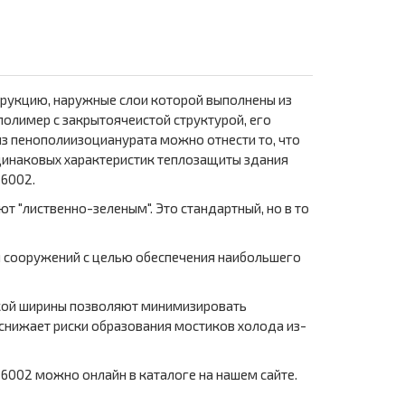
трукцию, наружные слои которой выполнены из
олимер с закрытоячеистой структурой, его
з пенополиизоцианурата можно отнести то, что
динаковых характеристик теплозащиты здания
 6002.
т "лиственно-зеленым". Это стандартный, но в то
 и сооружений с целью обеспечения наибольшего
такой ширины позволяют минимизировать
снижает риски образования мостиков холода из-
 6002 можно онлайн в каталоге на нашем сайте.