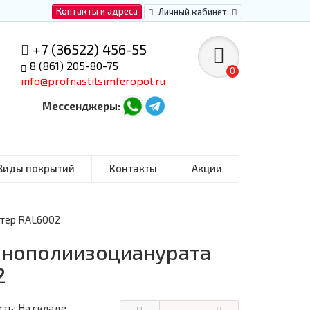
Контакты и адреса
Личный кабинет
+7 (36522) 456-55
8 (861) 205-80-75
0
info@profnastilsimferopol.ru
Мессенджеры:
Виды покрытий
Контакты
Акции
стер RAL6002
пенополиизоцианурата
2
ть: На складе