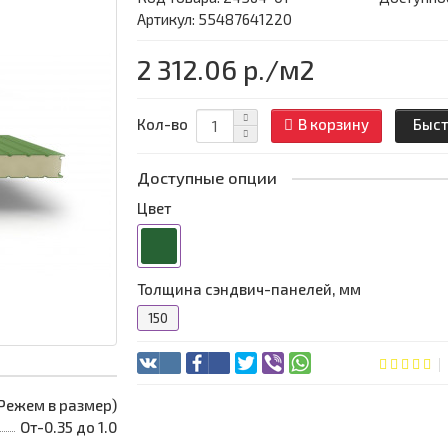
Артикул: 55487641220
2 312.06 р.
/м2
Кол-во
В корзину
Быст
Доступные опции
Цвет
Толщина сэндвич-панелей, мм
150
 (Режем в размер)
От-0.35 до 1.0