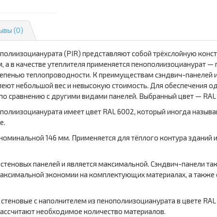
ывы (0)
ополиизоцианурата (PIR) представляют собой трёхслойную конс
 а в качестве утеплителя применяется пенополиизоцианурат — п
тепенью теплопроводности. К преимуществам сэндвич-панелей и
меют небольшой вес и невысокую стоимость. Для обеспечения о
 по сравнению с другими видами панелей. Выбранный цвет — RAL
полиизоцианурата имеет цвет RAL 6002, который иногда называю
е.
 номинальной 146 мм. Применяется для тёплого контура зданий
я стеновых панелей и является максимальной. Сэндвич-панели 
максимальной экономии на комплектующих материалах, а также 
 стеновые с наполнителем из пенополиизоцианурата в цвете RAL
ассчитают необходимое количество материалов.