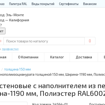
каз
Палитра RAL
Виды покрытий
Сертификаты
Вакансии
од:
Эль-Монте
род — Калифорния
?
р:
профнастил
вная
О Компании
Каталог
Доставка
толщина 150 мм
пенополиизоцианурата толщиной 150 мм, Ширина-1190 мм, Полиэ
 стеновые с наполнителем из 
на-1190 мм, Полиэстер RAL600
Код товара:
24564-01
Доступнос