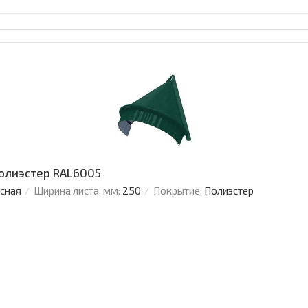
Полиэстер RAL6005
усная
Ширина листа, мм:
250
Покрытие:
Полиэстер