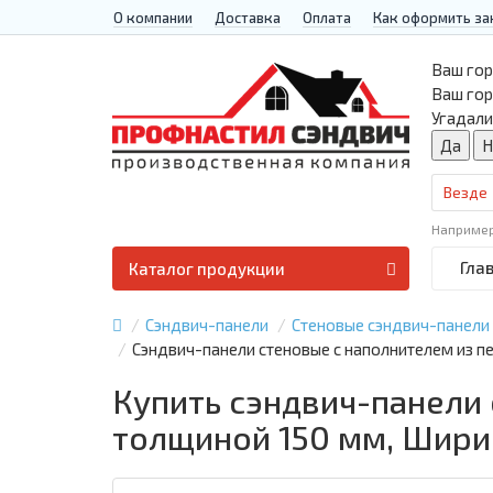
О компании
Доставка
Оплата
Как оформить за
Ваш гор
Ваш го
Угадали
Везде
Наприме
Гла
Каталог продукции
Сэндвич-панели
Стеновые сэндвич-панели
Сэндвич-панели стеновые с наполнителем из 
Купить сэндвич-панели
толщиной 150 мм, Шири