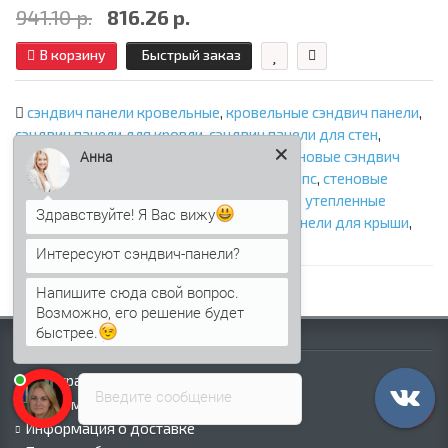
941.10 р.
816.26 р.
В корзину
Быстрый заказ
сэндвич панели кровельные
,
кровельные сэндвич панели
,
сэндвич панели для кровли
,
сэндвич панели для стен
,
Анна
стеновые сэндвич панели с минватой
,
стеновые сэндвич
панели с ппу
,
стеновые сэндвич панели с ппс
,
стеновые
сэндвич панели с пир
,
кровельные панели
,
утепленные
Здравствуйте! Я Вас вижу
панели
,
панели с утеплителем
,
сэндвич панели для крыши
,
крыша из сэндвич панелей
Интересуют сэндвич-панели?
Напишите сюда свой вопрос.
Возможно, его решение будет
быстрее.
Информация
Палитра RAL
Введите сообщение
Информация о компании
Информация о доставке