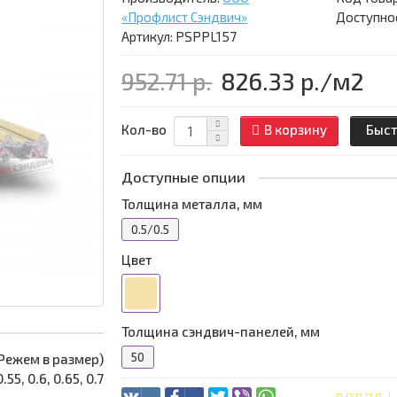
«Профлист Сэндвич»
Доступнос
Артикул: PSPPL157
952.71 р.
826.33 р.
/м2
Кол-во
В корзину
Быст
Доступные опции
Толщина металла, мм
0.5/0.5
Цвет
Толщина сэндвич-панелей, мм
50
 (Режем в размер)
0.55, 0.6, 0.65, 0.7