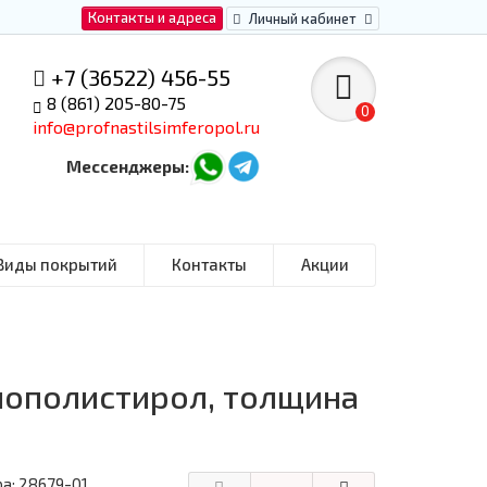
Контакты и адреса
Личный кабинет
+7 (36522) 456-55
8 (861) 205-80-75
0
info@profnastilsimferopol.ru
Мессенджеры:
Виды покрытий
Контакты
Акции
нополистирол, толщина
ра:
28679-01