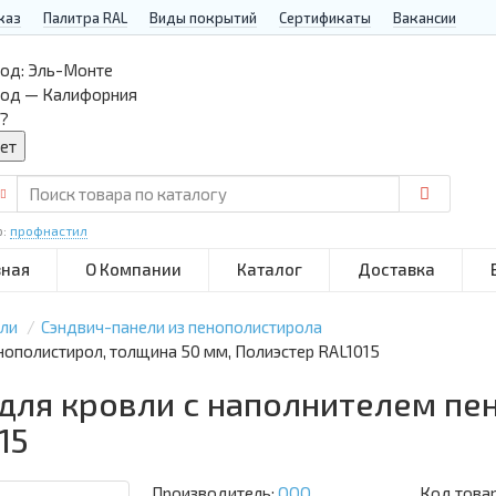
каз
Палитра RAL
Виды покрытий
Сертификаты
Вакансии
од:
Эль-Монте
род — Калифорния
?
р:
профнастил
вная
О Компании
Каталог
Доставка
ели
Сэндвич-панели из пенополистирола
нополистирол, толщина 50 мм, Полиэстер RAL1015
 для кровли с наполнителем пе
15
Производитель:
ООО
Код това