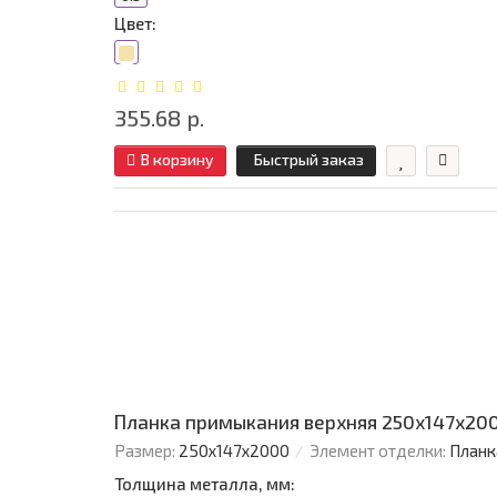
Цвет:
355.68 р.
В корзину
Быстрый заказ
Планка примыкания верхняя 250х147х200
Размер:
250х147х2000
Элемент отделки:
Планк
Толщина металла, мм: