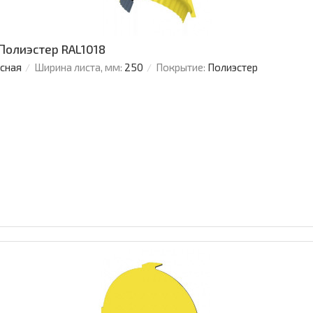
 Полиэстер RAL1018
усная
Ширина листа, мм:
250
Покрытие:
Полиэстер