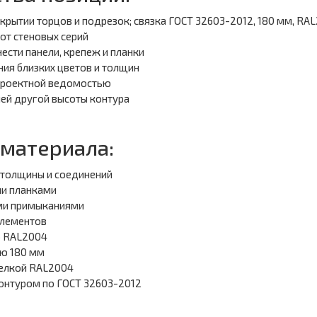
крытии торцов и подрезок; связка ГОСТ 32603-2012, 180 мм, RA
от стеновых серий
ести панели, крепеж и планки
ия близких цветов и толщин
 проектной ведомостью
ей другой высоты контура
 материала:
 толщины и соединений
ми планками
ыми примыканиями
элементов
р RAL2004
ью 180 мм
делкой RAL2004
онтуром по ГОСТ 32603-2012