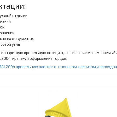
ктации:
ружной отделки
ыканий
зок
хранения
о всех документах
сотой узла
 конкретную кровельную позицию, а не как взаимозаменяемый 
L2004, крепеж и оформление торцов.
 RAL2004 кровельную плоскость с коньком, карнизом и проходка