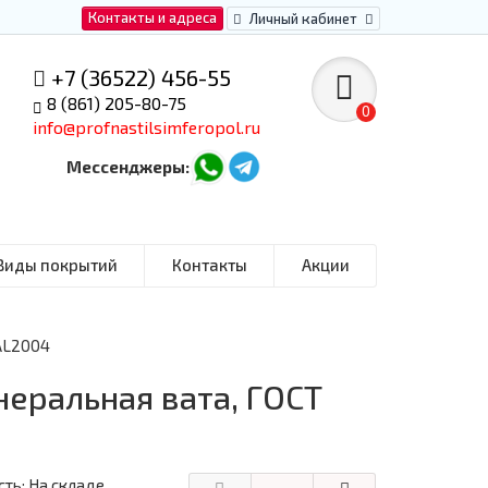
Контакты и адреса
Личный кабинет
+7 (36522) 456-55
8 (861) 205-80-75
0
info@profnastilsimferopol.ru
Мессенджеры:
Виды покрытий
Контакты
Акции
RAL2004
неральная вата, ГОСТ
ть: На складе