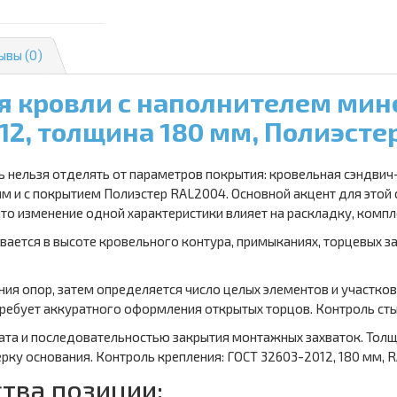
ывы (0)
я кровли с наполнителем мине
12, толщина 180 мм, Полиэсте
 нельзя отделять от параметров покрытия: кровельная сэндвич
м и с покрытием Полиэстер RAL2004. Основной акцент для этой с
то изменение одной характеристики влияет на раскладку, комп
ывается в высоте кровельного контура, примыканиях, торцевых 
ния опор, затем определяется число целых элементов и участко
ребует аккуратного оформления открытых торцов. Контроль стык
ата и последовательностью закрытия монтажных захваток. Тол
ерку основания. Контроль крепления: ГОСТ 32603-2012, 180 мм, 
тва позиции: