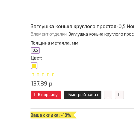
Заглушка конька круглого простая-0,5 No
Элемент отделки:
Заглушка конька круглого прос
Толщина металла, мм:
0.5
Цвет:
137.89 р.
В корзину
Быстрый заказ
Ваша скидка: -13%